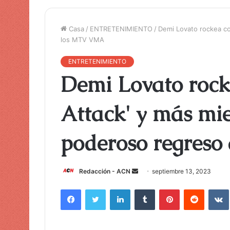
Casa
/
ENTRETENIMIENTO
/
Demi Lovato rockea co
los MTV VMA
ENTRETENIMIENTO
Demi Lovato rock
Attack' y más mie
poderoso regres
Redacción - ACN
E
septiembre 13, 2023
n
Facebook
Twitter
LinkedIn
Tumblr
Pinterest
Reddit
VK
v
i
a