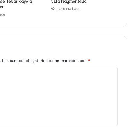
 de Texas cayó a
vida fragmentada
es
1 semana hace
ace
.
Los campos obligatorios están marcados con
*