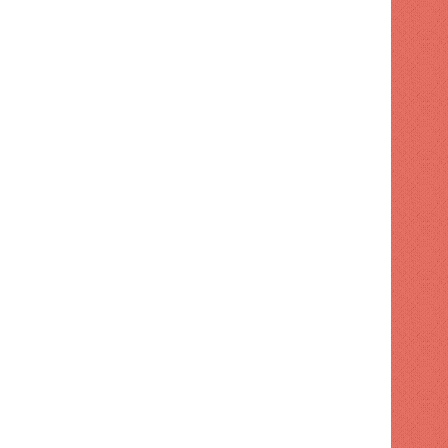
despedida de Neymar de la se
 hace
1 semana hace
1 semana hace
El Dr. Steven Gundry dice que 'comerse protector solar' podría ser el secreto para una piel radiante
Dólar Hoy: Tasas de compra y venta actualizadas para este 28 de julio de 2026
Enfermedad silenciosa que puede dañar el hígado durante años sin síntomas