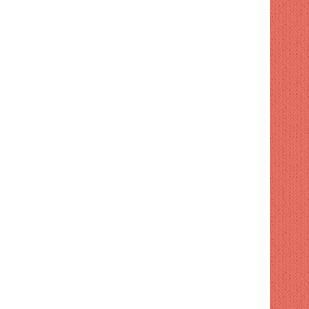
ENTRETENIMIENTO
1 semana hace
"Creo que no quiero nada 