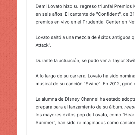
r
Demi Lovato
hizo su regreso triunfal
Premios M
u
en seis años. El cantante de "Confident", de 31
n
premios en vivo en el Prudential Center en N
c
o
Lovato saltó a una mezcla de éxitos antiguos q
r
Attack".
r
e
o
Durante la actuación, se pudo ver a Taylor Swift
e
l
A lo largo de su carrera, Lovato ha sido
nomin
e
musical de su canción "Swine". En 2012, ganó 
c
t
La alumna de Disney Channel ha estado adopta
r
prepara para el lanzamiento de su álbum.
rees
ó
los mayores éxitos pop de Lovato, como "Heart 
n
Summer", han sido reimaginados como cancion
i
c