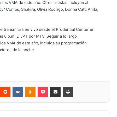
 los VMA de este año. Otros artistas incluyen al
y" Combs, Shakira, Olivia Rodrigo, Donna Catt, Anita,
e transmitirá en vivo desde el Prudential Center en
s 8 p.m. ET/PT por MTV. Seguir a lo largo
los VMA de este año, incluida su programación
dores de la noche.
Reddit
VKontakte
Odnoklassniki
Bolsillo
Compartir a través de Correo electrónico
Imprimir