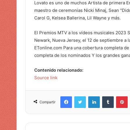
Lovato es uno de muchos
Artista de primera
En
o
maestro de ceremonias Nicki Minaj, Sean "Didd
Carol G, Kelsea Ballerina, Lil Wayne y más.
El
Premios MTV a los vídeos musicales 2023
S
Newark, Nueva Jersey, el 12 de septiembre a la
ETonline.com
Para una cobertura completa de 
completa
de los nominados
Y los grandes gana
Contenido relacionado:
Source link
Facebook
Twitter
LinkedIn
Tumblr
Pinterest
Compartir