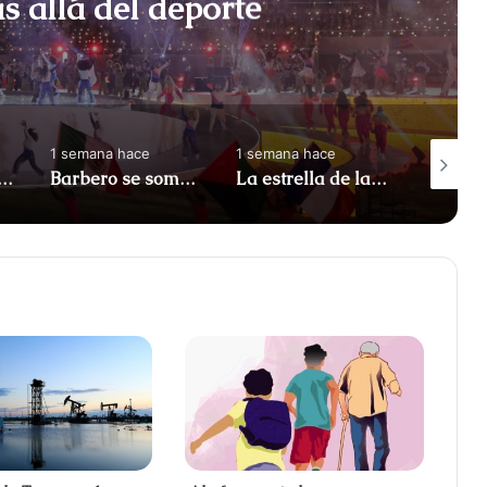
s allá del deporte
1 semana hace
1 semana hace
1 semana
ro nada más": la amarga despedida de Neymar de la selección de Brasil
Barbero se sometería a dos cirugías más antes de morir Rebecca Brizard, según Salud Pública
La estrella de la suerte de Eduardo María