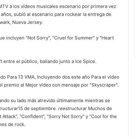
TV a los vídeos musicales
escenario por primera vez
 años, subió al escenario para rockear la entrega de
ewark, Nueva Jersey.
ue incluyen "Not Sorry", "Cruel for Summer" y "Heart
 entre el público, bailando junto a Ice Spice.
ado
Para 13 VMA,
Incluyendo dos este año
Para el vídeo
el premio al Mejor vídeo con mensaje por "Skyscraper".
ndo su lado más atrevido últimamente mientras se
tructurar
15 de septiembre.
reestructurar
Muchos de
Attack", "Confident", "Sorry Not Sorry" y "Cool for the
es de rock.