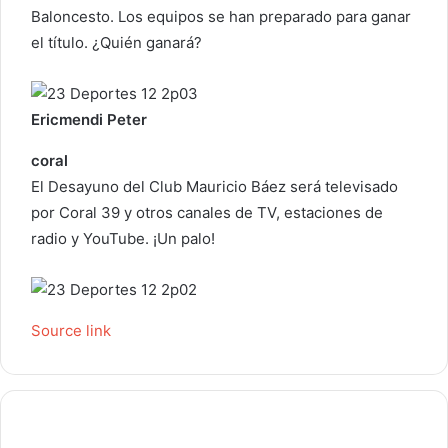
Baloncesto. Los equipos se han preparado para ganar
c
el título. ¿Quién ganará?
t
r
ó
Ericmendi Peter
n
i
coral
c
El Desayuno del Club Mauricio Báez será televisado
o
por Coral 39 y otros canales de TV, estaciones de
radio y YouTube. ¡Un palo!
Source link