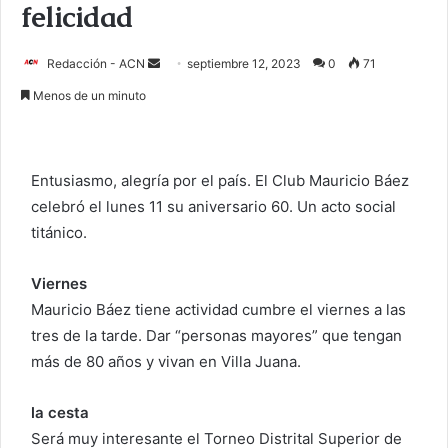
felicidad
Redacción - ACN
E
septiembre 12, 2023
0
71
n
Menos de un minuto
v
i
a
Entusiasmo, alegría por el país. El Club Mauricio Báez
r
celebró el lunes 11 su aniversario 60. Un acto social
u
titánico.
n
c
o
Viernes
r
Mauricio Báez tiene actividad cumbre el viernes a las
r
tres de la tarde. Dar “personas mayores” que tengan
e
más de 80 años y vivan en Villa Juana.
o
e
la cesta
l
Será muy interesante el Torneo Distrital Superior de
e