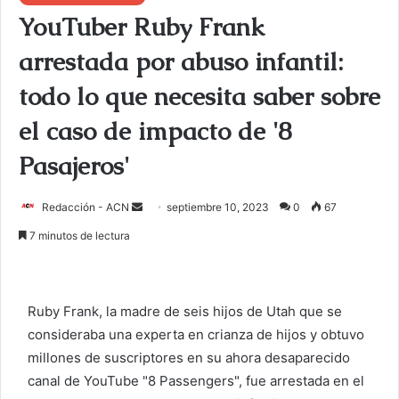
YouTuber Ruby Frank
arrestada por abuso infantil:
todo lo que necesita saber sobre
el caso de impacto de '8
Pasajeros'
Redacción - ACN
E
septiembre 10, 2023
0
67
n
7 minutos de lectura
v
i
a
Ruby Frank, la madre de seis hijos de Utah que se
r
consideraba una experta en crianza de hijos y obtuvo
u
millones de suscriptores en su ahora desaparecido
n
c
canal de YouTube "8 Passengers", fue arrestada en el