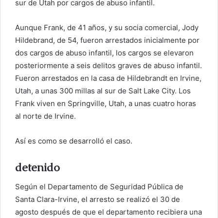
o
sur de Utah por cargos de abuso infantil.
r
r
Aunque Frank, de 41 años, y su socia comercial, Jody
e
Hildebrand, de 54, fueron arrestados inicialmente por
o
dos cargos de abuso infantil, los cargos se elevaron
e
posteriormente a seis delitos graves de abuso infantil.
l
Fueron arrestados en la casa de Hildebrandt en Irvine,
e
Utah, a unas 300 millas al sur de Salt Lake City. Los
c
Frank viven en Springville, Utah, a unas cuatro horas
t
al norte de Irvine.
r
ó
Así es como se desarrolló el caso.
n
i
detenido
c
o
Según el Departamento de Seguridad Pública de
Santa Clara-Irvine, el arresto se realizó el 30 de
agosto después de que el departamento recibiera una