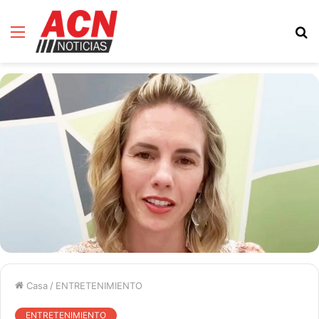
Menú
B
d
Casa
/
ENTRETENIMIENTO
ENTRETENIMIENTO