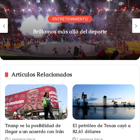
ENTRETENIMIENTO
"Creo que no quiero nada más": l
rte
despedida de Neymar de la selec
Brasil
Artículos Relacionados
Trump ve la posibilidad de
El petróleo de Texas cayó a
llegar a un acuerdo con Irán
82,61 dólares
1 semana hace
1 semana hace