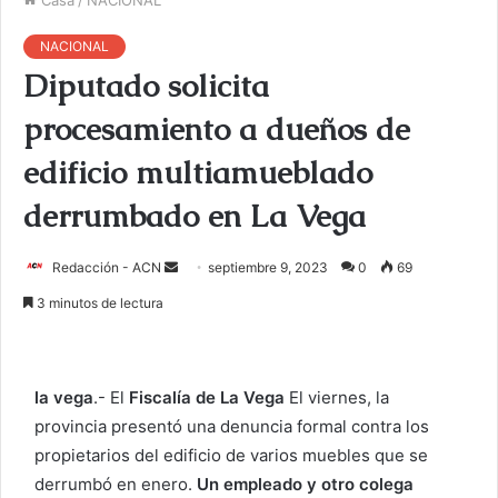
NACIONAL
Diputado solicita
procesamiento a dueños de
edificio multiamueblado
derrumbado en La Vega
Redacción - ACN
E
septiembre 9, 2023
0
69
n
3 minutos de lectura
v
i
a
la vega
.- El
Fiscalía de La Vega
El viernes, la
r
provincia presentó una denuncia formal contra los
u
propietarios del edificio de varios muebles que se
n
c
derrumbó en enero.
Un empleado y otro colega