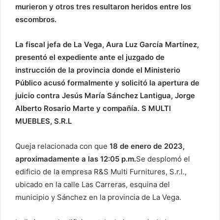
o
murieron y otros tres resultaron heridos entre los
r
escombros.
r
e
La fiscal jefa de La Vega, Aura Luz García Martínez,
o
presentó el expediente ante el juzgado de
e
instrucción de la provincia donde el Ministerio
l
Público acusó formalmente y solicitó la apertura de
e
juicio contra Jesús María Sánchez Lantigua, Jorge
c
Alberto Rosario Marte y compañía. S MULTI
t
MUEBLES, S.R.L
r
ó
Queja relacionada con que
18 de enero de 2023,
n
i
aproximadamente a las 12:05 p.m.
Se desplomó el
c
edificio de la empresa R&S Multi Furnitures, S.r.l.,
o
ubicado en la calle Las Carreras, esquina del
municipio y Sánchez en la provincia de La Vega.