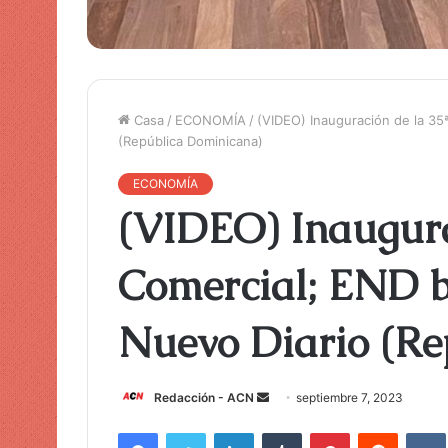
Casa
/
ECONOMÍA
/
(VIDEO) Inauguración de la 35ª
(República Dominicana)
ECONOMÍA
(VIDEO) Inaugura
Comercial; END b
Nuevo Diario (Re
Redacción - ACN
E
septiembre 7, 2023
n
Facebook
Twitter
LinkedIn
Tumblr
Pinterest
Reddit
VK
v