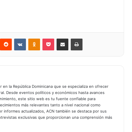
Reddit
VKontakte
Odnoklassniki
Bolsillo
Compartir a través de Correo electrónico
Imprimir
er en la República Dominicana que se especializa en ofrecer
gral. Desde eventos políticos y económicos hasta avances
enimiento, este sitio web es tu fuente confiable para
tecimientos más relevantes tanto a nivel nacional como
er informes actualizados, ACN también se destaca por sus
entrevistas exclusivas que proporcionan una comprensión más