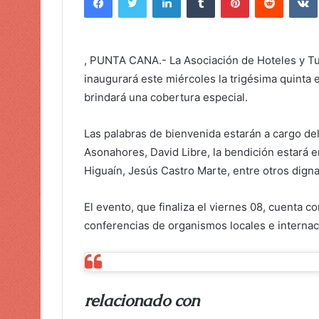
i
a
r
, PUNTA CANA.- La Asociación de Hoteles y Tu
u
inaugurará este miércoles la trigésima quinta 
n
brindará una cobertura especial.
c
o
Las palabras de bienvenida estarán a cargo del
r
Asonahores, David Libre, la bendición estará 
r
e
Higuaín, Jesús Castro Marte, entre otros digna
o
e
El evento, que finaliza el viernes 08, cuenta 
l
conferencias de organismos locales e internac
e
c
t
r
relacionado con
ó