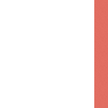
ECONOMÍA
1 semana hace
RD reafirma su liderazgo 
inversión, atrayendo US$3.276
– ACN (República Do
 hace
1 semana hace
1 semana hace
Banco Popular presentó al Ministro de Trabajo el programa de formación e innovación digital y su infraestructura tecnológica
Los precios del petróleo de Texas suben un 6,5% ante una nueva escalada del conflicto en Oriente Medio – ACN (República Dominicana)
Copimecom exige mejores condiciones para que las MiPymes participen del crecimiento de la construcción – ACN (República Dominicana)