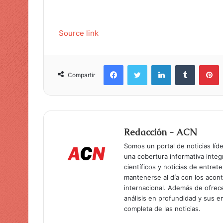
n
i
c
Source link
o
Facebook
Twitter
LinkedIn
Tumblr
Pinterest
Compartir
Redacción - ACN
Somos un portal de noticias líd
una cobertura informativa inte
científicos y noticias de entret
mantenerse al día con los acon
internacional. Además de ofrec
análisis en profundidad y sus 
completa de las noticias.