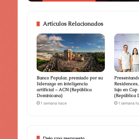
Artículos Relacionados
Banco Popular, premiado por su
Presentand
liderazgo en inteligencia
Residences,
artificial – ACN (República
lujo en Ca
Dominicana)
(República 
1 semana hace
1 semana h
Deja una respuesta