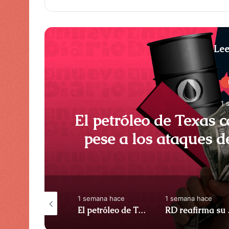
Lee
1 
El petróleo de Texas c
pese a los ataques d
ACN (Repúbl
semana hace
1 semana hace
1 semana hace
Banreservas y banco popular solucionan desafíos y oportunidades para el sistema financiero nacional – ACN (República Dominicana)
El petróleo de Texas cae un 0,53% a 84,01 dólares pese a los ataques de Estados Unidos a Irán – ACN (República Dominicana)
RD reafirma su liderazg