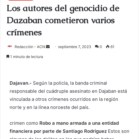
Los autores del genocidio de
Dazaban cometieron varios
crímenes
Redacción - ACN
E
septiembre 7, 2023
0
61
n
1 minuto de lectura
v
i
a
Dajavan.-
Según la policía, la banda criminal
r
responsable del cuádruple asesinato en Dajaban está
u
vinculada a otros crímenes ocurridos en la región
n
c
norte y en la línea noroeste del país.
o
r
crimen como
Robo a mano armada a una entidad
r
financiera por parte de Santiago Rodríguez
Estos son
e