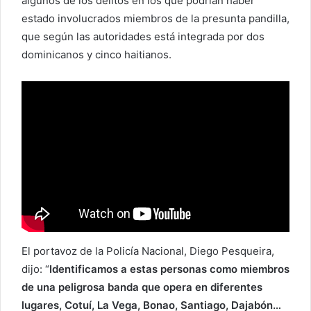
algunos de los delitos en los que podrían haber
o
estado involucrados miembros de la presunta pandilla,
e
que según las autoridades está integrada por dos
l
dominicanos y cinco haitianos.
e
c
t
r
ó
n
i
c
o
El portavoz de la Policía Nacional, Diego Pesqueira,
dijo: “
Identificamos a estas personas como miembros
de una peligrosa banda que opera en diferentes
lugares, Cotuí, La Vega, Bonao, Santiago, Dajabón…