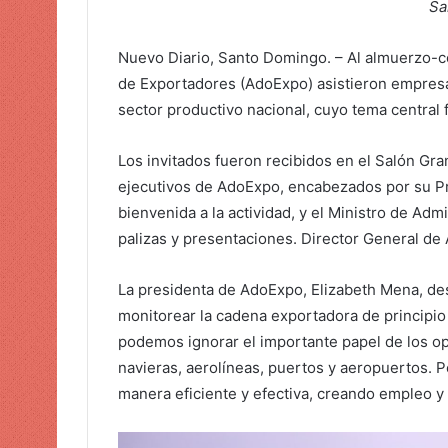
Sa
c
o
Nuevo Diario, Santo Domingo. – Al almuerzo-c
r
de Exportadores (AdoExpo) asistieron empresa
r
e
sector productivo nacional, cuyo tema central 
o
e
Los invitados fueron recibidos en el Salón Gr
l
ejecutivos de AdoExpo, encabezados por su Pre
e
bienvenida a la actividad, y el Ministro de Admi
c
palizas y presentaciones. Director General de
t
r
La presidenta de AdoExpo, Elizabeth Mena, dest
ó
monitorear la cadena exportadora de principio 
n
podemos ignorar el importante papel de los op
i
navieras, aerolíneas, puertos y aeropuertos. 
c
manera eficiente y efectiva, creando empleo y
o