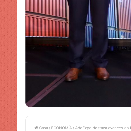
Casa
/
ECONOMÍA
/
AdoExpo destaca avances en la 