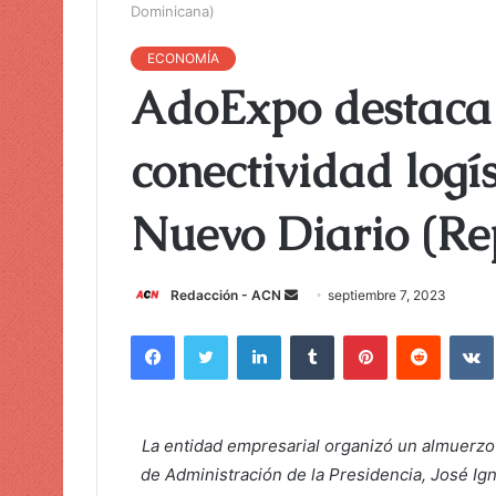
Dominicana)
ECONOMÍA
AdoExpo destaca 
conectividad logís
Nuevo Diario (Re
Redacción - ACN
E
septiembre 7, 2023
n
Facebook
Twitter
LinkedIn
Tumblr
Pinterest
Reddit
VK
v
i
a
r
La entidad empresarial organizó un almuerzo-
u
de Administración de la Presidencia, José Ig
n