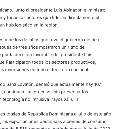
ano, junto al presidente Luis Abinador, el ministro
n y todos los actores que lideran directamente el
n hub logístico en la región.
pesar de los desafíos que tuvo el gobierno desde el
después de tres años mostraron un ritmo de
por la decisión favorable del presidente Luis
ue Participaron todos los sectores productivos,
es inversiones en todo el territorio nacional.
do Sanz Lovatón, señaló que actualmente hay 107
n, continúan sus procesos sin presentar los
tecnología no intrusiva (rayos X). ). . )
nes totales de República Dominicana a julio de este año
o, las exportaciones destinadas a bienes de consumo
nto de 5,51% respecto al período enero-julio de 2022.