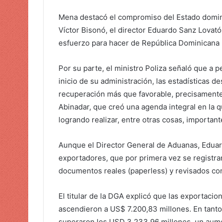
Mena destacó el compromiso del Estado dominic
Víctor Bisonó, el director Eduardo Sanz Lovató
esfuerzo para hacer de República Dominicana u
Por su parte, el ministro Poliza señaló que a 
inicio de su administración, las estadísticas 
recuperación más que favorable, precisamente 
Abinadar, que creó una agenda integral en la q
logrando realizar, entre otras cosas, important
Aunque el Director General de Aduanas, Eduar
exportadores, que por primera vez se registra
documentos reales (paperless) y revisados ​​con 
El titular de la DGA explicó que las exportacio
ascendieron a US$ 7.200,83 millones. En tant
superaron los USD 3.233,96 millones, un aume