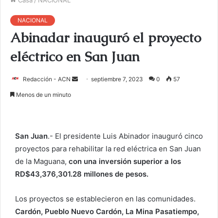
NACIONAL
Abinadar inauguró el proyecto
eléctrico en San Juan
Redacción - ACN
E
septiembre 7, 2023
0
57
n
Menos de un minuto
v
i
a
San Juan
.- El presidente Luis Abinador inauguró cinco
r
proyectos para rehabilitar la red eléctrica en San Juan
u
de la Maguana,
con una inversión superior a los
n
c
RD$43,376,301.28 millones de pesos.
o
r
Los proyectos se establecieron en las comunidades.
r
Cardón, Pueblo Nuevo Cardón, La Mina Pasatiempo,