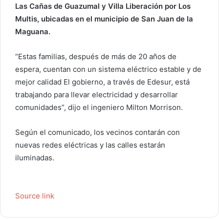
e
Las Cañas de Guazumal y Villa Liberación por Los
o
Multis, ubicadas en el municipio de San Juan de la
e
Maguana.
l
e
“Estas familias, después de más de 20 años de
c
espera, cuentan con un sistema eléctrico estable y de
t
mejor calidad El gobierno, a través de Edesur, está
r
trabajando para llevar electricidad y desarrollar
ó
comunidades”, dijo el ingeniero Milton Morrison.
n
i
c
Según el comunicado, los vecinos contarán con
o
nuevas redes eléctricas y las calles estarán
iluminadas.
Source link