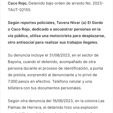
e
Caco Rojo,
Detenido bajo orden de arresto No. 2023-
o
TAUT-02155.
e
l
Según reportes policiales, Tavera Nivar (a) El Gordo
e
o Caco Rojo, dedicado a secuestrar personas en la
c
vía pública, utiliza una motocicleta para desplazarse,
t
otro antisocial para realizar sus trabajos ilegales.
r
ó
Su denuncia incluye el 31/08/2023, en el sector de
n
Bayona, cuando el detenido, acompañado de otra
i
c
persona durante el proceso de identificación, a punta
o
de pistola, sorprendió al denunciante y lo privó de
7.000 pesos en efectivo. Teléfono celular y una
billetera con tus documentos personales.
Según otra denuncia del 16/06/2023, en la colonia Las
Palmas de Herrera, el detenido hizo una explosión