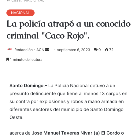
NACIONAL
La policía atrapó a un conocido
criminal "Caco Rojo".
Redacción - ACN
E
septiembre 6, 2023
0
72
n
1 minuto de lectura
v
i
a
Santo Domingo.
– La Policía Nacional detuvo a un
r
presunto delincuente que tiene al menos 13 cargos en
u
su contra por explosiones y robos a mano armada en
n
c
diferentes sectores del municipio de Santo Domingo
o
Oeste.
r
r
acerca de
José Manuel Taveras Nivar (a) El Gordo o