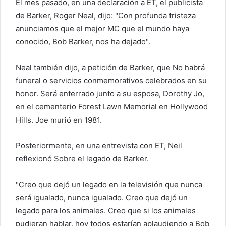
El mes pasado, en una declaración a ET, el publicista
o
de Barker, Roger Neal, dijo: "Con profunda tristeza
e
anunciamos que el mejor MC que el mundo haya
l
conocido, Bob Barker, nos ha dejado".
e
c
Neal también dijo, a petición de Barker, que
No habrá
t
funeral
o servicios conmemorativos celebrados en su
r
honor. Será enterrado junto a su esposa, Dorothy Jo,
ó
en el cementerio Forest Lawn Memorial en Hollywood
n
i
Hills. Joe murió en 1981.
c
o
Posteriormente, en una entrevista con ET,
Neil
reflexionó
Sobre el legado de Barker.
"Creo que dejó un legado en la televisión que nunca
será igualado, nunca igualado. Creo que dejó un
legado para los animales. Creo que si los animales
pudieran hablar, hoy todos estarían aplaudiendo a Bob