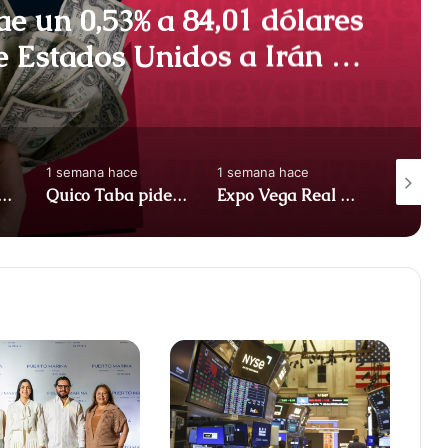
ae un 0,53% a 84,01 dólares
e Estados Unidos a Irán –
ica Dominicana)
1 semana hace
1 semana hace
1 semana
o como destino de inversión, atrayendo US$3.276,5 millones en IED – ACN (República Dominicana)
Quico Taba pide suspender cambios en operaciones de juego hasta que se apruebe nueva ley – ACN (República Dominicana)
Expo Vega Real 2026 abre sus puertas con más de 150 empresas y convoca a consejo de gobierno – ACN (República Dominicana)