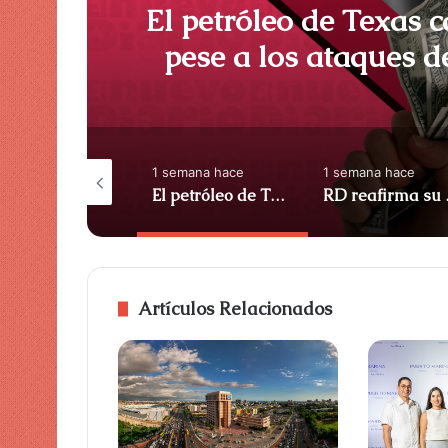
El petróleo de Texas c
pese a los ataques d
ACN (Repúbl
semana hace
1 semana hace
1 semana hace
Banreservas y banco popular solucionan desafíos y oportunidades para el sistema financiero nacional – ACN (República Dominicana)
El petróleo de Texas cae un 0,53% a 84,01 dólares pese a los ataques de Estados Unidos a Irán – ACN (República Dominicana)
RD reafirma su liderazg
Artículos Relacionados