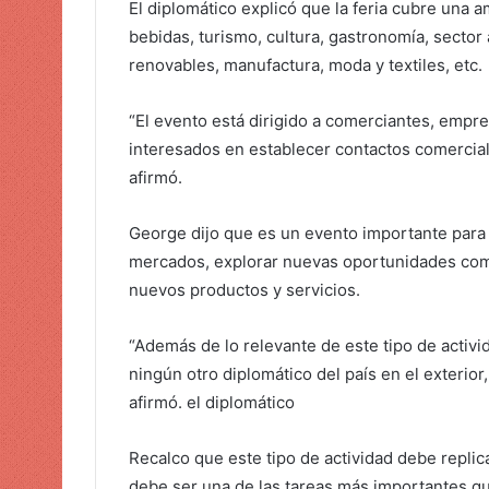
El diplomático explicó que la feria cubre una
r
bebidas, turismo, cultura, gastronomía, sector 
ó
renovables, manufactura, moda y textiles, etc.
n
i
“El evento está dirigido a comerciantes, empr
c
interesados ​​en establecer contactos comercia
o
afirmó.
George dijo que es un evento importante para
mercados, explorar nuevas oportunidades come
nuevos productos y servicios.
“Además de lo relevante de este tipo de activi
ningún otro diplomático del país en el exterior
afirmó. el diplomático
Recalco que este tipo de actividad debe repli
debe ser una de las tareas más importantes q