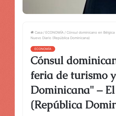
Casa
/
ECONOMÍA
/
Cónsul dominicano en Bélgica 
Nuevo Diario (República Dominicana)
ECONOMÍA
Cónsul dominican
feria de turismo 
Dominicana" – El
(República Domi