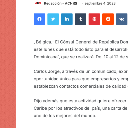
Redacción - ACN
E
septiembre 4, 2023
n
Facebook
Twitter
LinkedIn
Tumblr
Pinterest
Reddit
VK
v
i
a
r
, Bélgica.- El Cónsul General de República Do
u
este lunes que está todo listo para el desarrol
n
Dominicana”, que se realizará. Del 10 al 12 de
c
o
Carlos Jorge, a través de un comunicado, expr
r
oportunidad única para que empresarios y em
r
e
establezcan contactos comerciales de calidad 
o
e
Dijo además que esta actividad quiere ofrecer 
l
Caribe por los atractivos del país, una carta 
e
uno de los mejores del mundo.
c
t