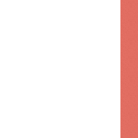
RD reafirma su liderazgo 
inversión, atrayendo US$3.276
– ACN (República Do
 hace
1 semana hace
1 semana hace
Banco Popular presentó al Ministro de Trabajo el programa de formación e innovación digital y su infraestructura tecnológica
Los precios del petróleo de Texas suben un 6,5% ante una nueva escalada del conflicto en Oriente Medio – ACN (República Dominicana)
Copimecom exige mejores condiciones para que las MiPymes participen del crecimiento de la construcción – ACN (República Dominicana)