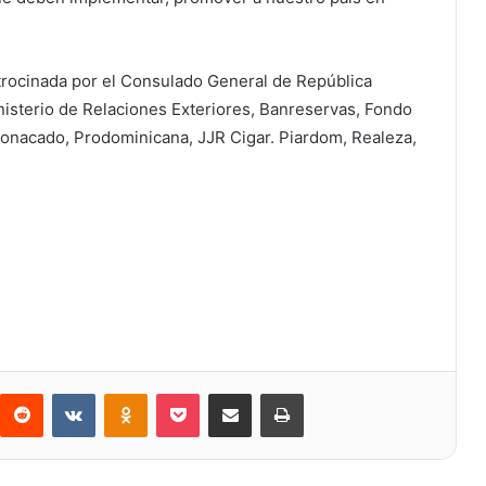
atrocinada por el Consulado General de República
nisterio de Relaciones Exteriores, Banreservas, Fondo
Conacado, Prodominicana, JJR Cigar. Piardom, Realeza,
Reddit
VKontakte
Odnoklassniki
Bolsillo
Compartir a través de Correo electrónico
Imprimir