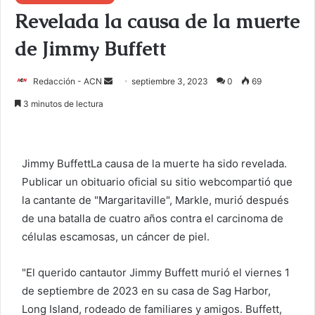
Revelada la causa de la muerte
de Jimmy Buffett
Redacción - ACN
E
septiembre 3, 2023
0
69
n
3 minutos de lectura
v
i
a
Jimmy Buffett
La causa de la muerte ha sido revelada.
r
Publicar un obituario oficial
su sitio web
compartió que
u
la cantante de "Margaritaville", Markle, murió después
n
c
de una batalla de cuatro años contra el carcinoma de
o
células escamosas, un cáncer de piel.
r
r
"El querido cantautor Jimmy Buffett murió el viernes 1
e
de septiembre de 2023 en su casa de Sag Harbor,
o
Long Island, rodeado de familiares y amigos. Buffett,