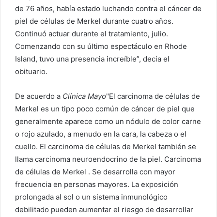
e
de 76 años, había estado luchando contra el cáncer de
l
piel de células de Merkel durante cuatro años.
e
Continuó actuar durante el tratamiento, julio.
c
Comenzando con su último espectáculo en Rhode
t
Island, tuvo una presencia increíble”, decía el
r
obituario.
ó
n
i
De acuerdo a
Clínica Mayo
"El carcinoma de células de
c
Merkel es un tipo poco común de cáncer de piel que
o
generalmente aparece como un nódulo de color carne
o rojo azulado, a menudo en la cara, la cabeza o el
cuello. El carcinoma de células de Merkel también se
llama carcinoma neuroendocrino de la piel. Carcinoma
de células de Merkel . Se desarrolla con mayor
frecuencia en personas mayores. La exposición
prolongada al sol o un sistema inmunológico
debilitado pueden aumentar el riesgo de desarrollar