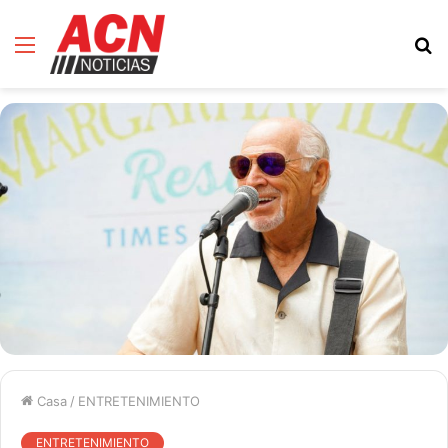
Menú
B
d
Casa
/
ENTRETENIMIENTO
ENTRETENIMIENTO