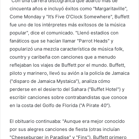
"Con una carrera discográfica que abarcó más de
cincuenta años e incluyó éxitos como "Margaritaville",
Come Monday y "It’s Five O’Clock Somewhere", Buffett
fue uno de los intérpretes más exitosos de la música
popular", dice el comunicado. "Llenó estadios con
fanáticos que se hacían llamar "Parrot Heads" y
popularizó una mezcla característica de música folk,
country y caribeña con canciones que a menudo
reflejaban los viajes de Buffett por el mundo. Buffett,
piloto y marinero, llevó su avión a la policía de Jamaica
("disparo de Jamaica Mystaica"), analiza cómo
perderse en el desierto del Sahara ("Buffet Hotel") y
escribir canciones sobre contrabandistas que conoce
en la costa del Golfo de Florida ("A Pirate 40″).
El obituario continuaba: "Aunque era mejor conocido
por sus alegres canciones de fiesta (otras incluían
"Cheeseburger in Paradise" y "Fins"), Buffett primero