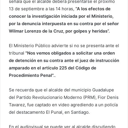
señala que el alcalde deberá presentarse el próximo
o
13 de septiembre a las 14 horas,
“A los efectos de
e
conocer la investigación iniciada por el Ministerio,
l
por la denuncia interpuesta en su contra por el señor
e
Wilmar Lorenzo de la Cruz, por golpes y heridas”.
c
t
El Ministerio Público advierte si no se presenta ante el
r
tribunal
"Nos vemos obligados a solicitar una orden
ó
de detención en su contra ante el juez de instrucción
n
i
amparado en el artículo 225 del Código de
c
Procedimiento Penal".
.
o
Se recuerda que el alcalde del municipio Guadalupe
del Partido Revolucionario Moderno (PRM), Fior Denis
Tavarez, fue captado en video agrediendo a un policía
del destacamento El Punal, en Santiago.
En el audiovisual se puede ver al alcalde discutiendo