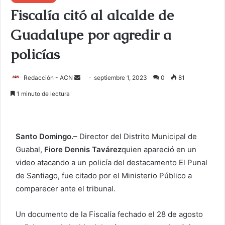
Fiscalía citó al alcalde de
Guadalupe por agredir a
policías
Redacción - ACN
E
septiembre 1, 2023
0
81
n
1 minuto de lectura
v
i
a
Santo Domingo.
– Director del Distrito Municipal de
r
Guabal,
Fiore Dennis Tavárez
quien apareció en un
u
video atacando a un policía del destacamento El Punal
n
c
de Santiago, fue citado por el Ministerio Público a
o
comparecer ante el tribunal.
r
r
Un documento de la Fiscalía fechado el 28 de agosto
e