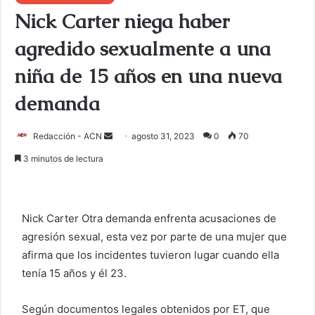
Nick Carter niega haber
agredido sexualmente a una
niña de 15 años en una nueva
demanda
Redacción - ACN
E
agosto 31, 2023
0
70
n
3 minutos de lectura
v
i
a
Nick Carter
Otra demanda enfrenta acusaciones de
r
agresión sexual, esta vez por parte de una mujer que
u
afirma que los incidentes tuvieron lugar cuando ella
n
c
tenía 15 años y él 23.
o
r
Según documentos legales obtenidos por ET, que