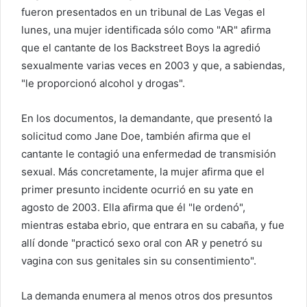
r
fueron presentados en un tribunal de Las Vegas el
e
lunes, una mujer identificada sólo como "AR" afirma
o
que el cantante de los Backstreet Boys la agredió
e
sexualmente varias veces en 2003 y que, a sabiendas,
l
"le proporcionó alcohol y drogas".
e
c
En los documentos, la demandante, que presentó la
t
solicitud como Jane Doe, también afirma que el
r
cantante le contagió una enfermedad de transmisión
ó
sexual. Más concretamente, la mujer afirma que el
n
i
primer presunto incidente ocurrió en su yate en
c
agosto de 2003. Ella afirma que él "le ordenó",
o
mientras estaba ebrio, que entrara en su cabaña, y fue
allí donde "practicó sexo oral con AR y penetró su
vagina con sus genitales sin su consentimiento".
La demanda enumera al menos otros dos presuntos