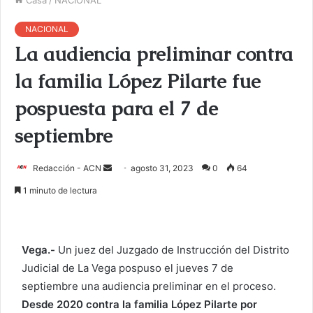
NACIONAL
La audiencia preliminar contra
la familia López Pilarte fue
pospuesta para el 7 de
septiembre
Redacción - ACN
E
agosto 31, 2023
0
64
n
1 minuto de lectura
v
i
a
Vega.-
Un juez del Juzgado de Instrucción del Distrito
r
Judicial de La Vega pospuso el jueves 7 de
u
septiembre una audiencia preliminar en el proceso.
n
c
Desde 2020 contra la familia López Pilarte por