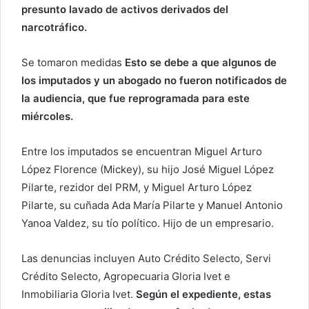
o
presunto lavado de activos derivados del
r
narcotráfico.
r
e
Se tomaron medidas
Esto se debe a que algunos de
o
los imputados y un abogado no fueron notificados de
e
la audiencia, que fue reprogramada para este
l
miércoles.
e
c
Entre los imputados se encuentran Miguel Arturo
t
López Florence (Mickey), su hijo José Miguel López
r
Pilarte, rezidor del PRM, y Miguel Arturo López
ó
Pilarte, su cuñada Ada María Pilarte y Manuel Antonio
n
i
Yanoa Valdez, su tío político. Hijo de un empresario.
c
o
Las denuncias incluyen Auto Crédito Selecto, Servi
Crédito Selecto, Agropecuaria Gloria Ivet e
Inmobiliaria Gloria Ivet.
Según el expediente, estas