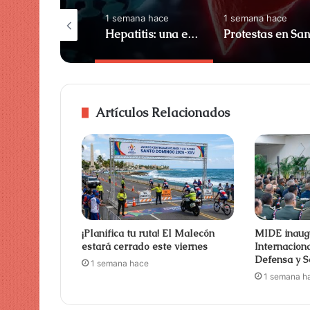
semana hace
1 semana hace
1 semana hace
ití y Simpson
Hepatitis: una enfermedad silenciosa que puede destruir el hígado sin síntomas
Artículos Relacionados
¡Planifica tu ruta! El Malecón
MIDE inaug
estará cerrado este viernes
Internacion
Defensa y 
1 semana hace
1 semana h