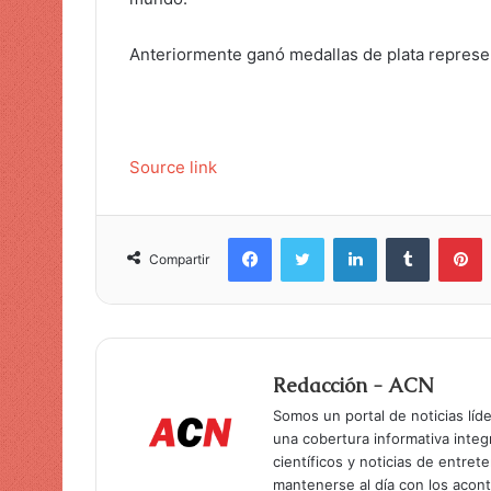
o
Anteriormente ganó medallas de plata represe
Source link
Facebook
Twitter
LinkedIn
Tumblr
Pinterest
Compartir
Redacción - ACN
Somos un portal de noticias líd
una cobertura informativa inte
científicos y noticias de entret
mantenerse al día con los acon