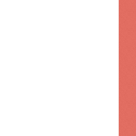
 hace
1 semana hace
1 semana hace
Los Juegos Centroamericanos y del Caribe avanzan a buen ritmo
Javier Grulan ataca a los "haters".
Javier Núñez gana plata y Josué Domínguez bronce en natación en Santo Domingo 2026