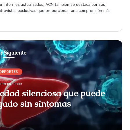
er informes actualizados, ACN también se destaca por sus
entrevistas exclusivas que proporcionan una comprensión más
r Siguiente
DEPORTES
semana hace
medad silenciosa que puede
ígado sin síntomas