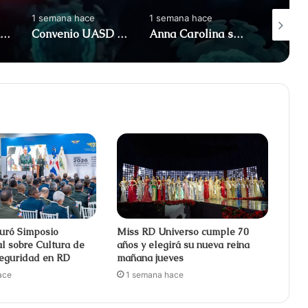
1 semana hace
1 semana hace
1 semana
Protestas en Santo Domingo por cortes de energía de siete horas y altos costos de facturas
Convenio UASD y Fundación Hospital Buen Samaritano fortalecerán la salud en la Provincia Oriental
Anna Carolina se disculpa por anunciar que es responsable de portarse mal con las mujeres
uró Simposio
Miss RD Universo cumple 70
al sobre Cultura de
años y elegirá su nueva reina
Seguridad en RD
mañana jueves
ace
1 semana hace