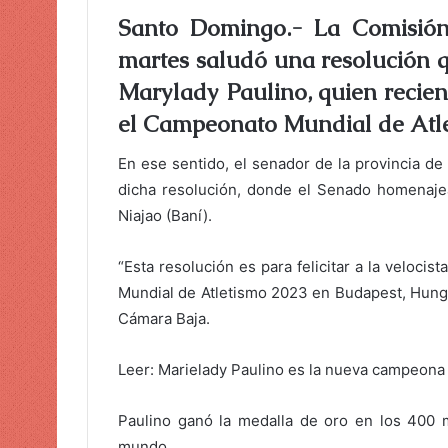
r
Santo Domingo.- La Comisió
u
martes saludó una resolución q
n
c
Marylady Paulino, quien recie
o
el Campeonato Mundial de Atle
r
r
En ese sentido, el senador de la provincia de
e
dicha resolución, donde el Senado homenajea
o
Niajao (Baní).
e
l
“Esta resolución es para felicitar a la velocis
e
Mundial de Atletismo 2023 en Budapest, Hungrí
c
Cámara Baja.
t
r
Leer: Marielady Paulino es la nueva campeon
ó
n
i
Paulino ganó la medalla de oro en los 400 m
c
mundo.