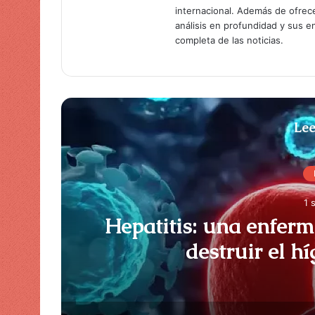
internacional. Además de ofrec
análisis en profundidad y sus 
completa de las noticias.
Lee
1 
Hepatitis: una enfer
destruir el h