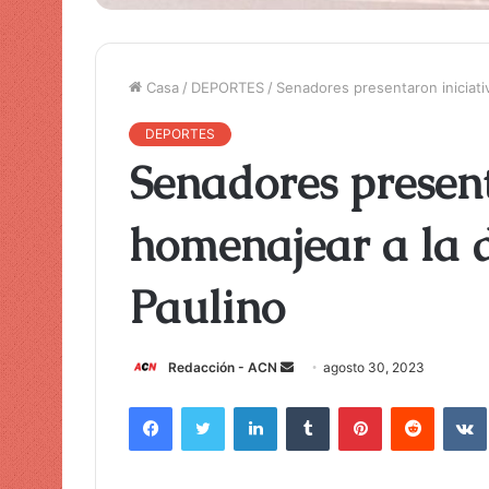
Casa
/
DEPORTES
/
Senadores presentaron iniciati
DEPORTES
Senadores present
homenajear a la 
Paulino
Redacción - ACN
E
agosto 30, 2023
n
Facebook
Twitter
LinkedIn
Tumblr
Pinterest
Reddit
VK
v
i
a