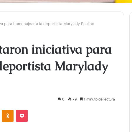
va para homenajear a la deportista Marylady Paulino
aron iniciativa para
deportista Marylady
0
79
1 minuto de lectura
ontakte
Odnoklassniki
Bolsillo