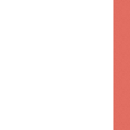
DEPORTES
1 semana hace
Protestas en Santo Doming
energía de siete horas y altos