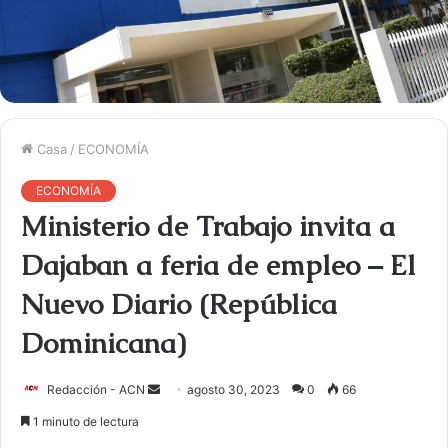
Casa
/
ECONOMÍA
ECONOMÍA
Ministerio de Trabajo invita a
Dajaban a feria de empleo – El
Nuevo Diario (República
Dominicana)
Redacción - ACN
E
agosto 30, 2023
0
66
n
1 minuto de lectura
v