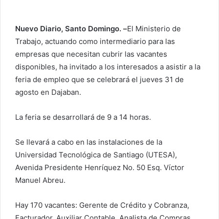
i
a
Nuevo Diario, Santo Domingo.
–
El Ministerio de
r
Trabajo, actuando como intermediario para las
u
empresas que necesitan cubrir las vacantes
n
c
disponibles, ha invitado a los interesados ​​a asistir a la
o
feria de empleo que se celebrará el jueves 31 de
r
agosto en Dajaban.
r
e
La feria se desarrollará de 9 a 14 horas.
o
e
Se llevará a cabo en las instalaciones de la
l
Universidad Tecnológica de Santiago (UTESA),
e
Avenida Presidente Henríquez No. 50 Esq. Víctor
c
Manuel Abreu.
t
r
Hay 170 vacantes: Gerente de Crédito y Cobranza,
ó
Facturador, Auxiliar Contable, Analista de Compras,
n