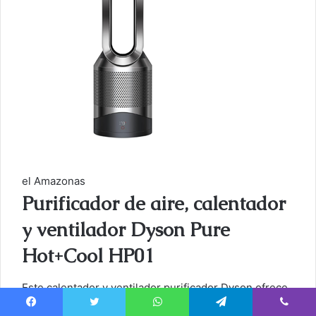
el Amazonas
Purificador de aire, calentador
y ventilador Dyson Pure
Hot+Cool HP01
Este calentador y ventilador purificador Dyson ofrece
una potente corriente de aire puro que lo mantendrá