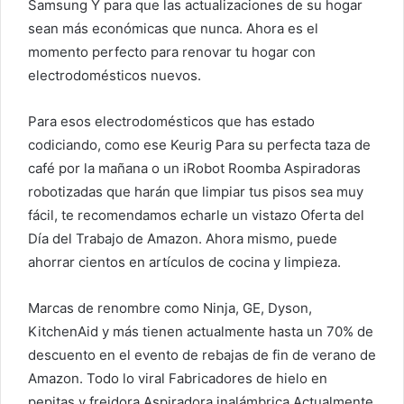
o
Samsung
Y para que las actualizaciones de su hogar
r
sean más económicas que nunca. Ahora es el
r
momento perfecto para renovar tu hogar con
e
electrodomésticos nuevos.
o
e
Para esos electrodomésticos que has estado
l
codiciando, como ese
Keurig
Para su perfecta taza de
e
café por la mañana o un
iRobot Roomba
Aspiradoras
c
robotizadas que harán que limpiar tus pisos sea muy
t
fácil, te recomendamos echarle un vistazo
Oferta del
r
Día del Trabajo de Amazon
. Ahora mismo, puede
ó
ahorrar cientos en artículos de cocina y limpieza.
n
i
c
Marcas de renombre como Ninja, GE, Dyson,
o
KitchenAid y más tienen actualmente hasta un 70% de
descuento en el evento de rebajas de fin de verano de
Amazon. Todo lo viral
Fabricadores de hielo en
pepitas
y freidora
Aspiradora inalámbrica
Actualmente