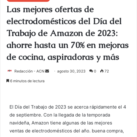
Las mejores ofertas de
electrodomésticos del Día del
Trabajo de Amazon de 2023:
ahorre hasta un 70% en mejoras
de cocina, aspiradoras y más
Redacción - ACN
E
agosto 30, 2023
0
72
n
6 minutos de lectura
v
i
a
El Día del Trabajo de 2023 se acerca rápidamente el 4
r
de septiembre. Con la llegada de la temporada
u
navideña, Amazon tiene algunas de las mejores
n
c
ventas de electrodomésticos del año.
buena compra
,