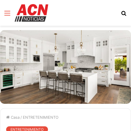
Menú
B
d
Casa
/
ENTRETENIMIENTO
ENTRETENIMIENTO