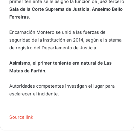
primer teniente se le asignó la función de juez tercero
o
Sala de la Corte Suprema de Justicia, Anselmo Bello
e
Ferreiras
.
l
e
Encarnación Montero se unió a las fuerzas de
c
seguridad de la institución en 2014, según el sistema
t
de registro del Departamento de Justicia.
r
ó
Asimismo, el primer teniente era natural de Las
n
Matas de Farfán.
i
c
o
Autoridades competentes investigan el lugar para
esclarecer el incidente.
Source link