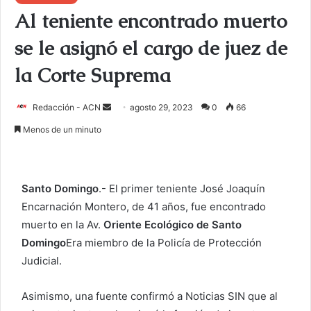
Al teniente encontrado muerto
se le asignó el cargo de juez de
la Corte Suprema
Redacción - ACN
E
agosto 29, 2023
0
66
n
Menos de un minuto
v
i
a
Santo Domingo
.- El primer teniente José Joaquín
r
Encarnación Montero, de 41 años, fue encontrado
u
muerto en la Av.
Oriente Ecológico de Santo
n
c
Domingo
Era miembro de la Policía de Protección
o
Judicial.
r
r
Asimismo, una fuente confirmó a Noticias SIN que al
e