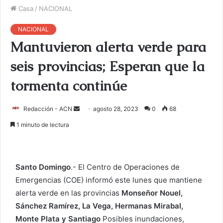
Casa
/
NACIONAL
NACIONAL
Mantuvieron alerta verde para
seis provincias; Esperan que la
tormenta continúe
Redacción - ACN
E
agosto 28, 2023
0
68
n
1 minuto de lectura
v
i
a
Santo Domingo
.- El Centro de Operaciones de
r
Emergencias (COE) informó este lunes que mantiene
u
alerta verde en las provincias
Monseñor Nouel,
n
c
Sánchez Ramírez, La Vega, Hermanas Mirabal,
o
Monte Plata y Santiago
Posibles inundaciones,