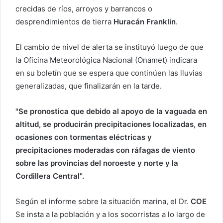
r
crecidas de ríos, arroyos y barrancos o
r
desprendimientos de tierra
Huracán Franklin
.
e
o
El cambio de nivel de alerta se instituyó luego de que
e
la Oficina Meteorológica Nacional (Onamet) indicara
l
en su boletín que se espera que continúen las lluvias
e
generalizadas, que finalizarán en la tarde.
c
t
"Se pronostica que debido al apoyo de la vaguada en
r
altitud, se producirán precipitaciones localizadas, en
ó
ocasiones con tormentas eléctricas y
n
i
precipitaciones moderadas con ráfagas de viento
c
sobre las provincias del noroeste y norte y la
o
Cordillera Central".
Según el informe sobre la situación marina, el Dr.
COE
Se insta a la población y a los socorristas a lo largo de