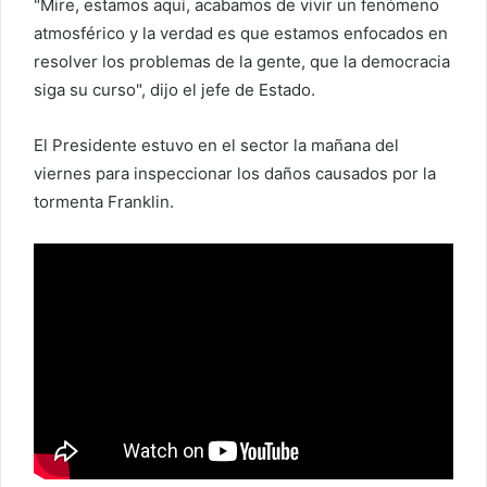
"Mire, estamos aquí, acabamos de vivir un fenómeno
o
atmosférico y la verdad es que estamos enfocados en
e
resolver los problemas de la gente, que la democracia
l
siga su curso", dijo el jefe de Estado.
e
c
El Presidente estuvo en el sector la mañana del
t
viernes para inspeccionar los daños causados ​​por la
r
tormenta Franklin.
ó
n
i
c
o