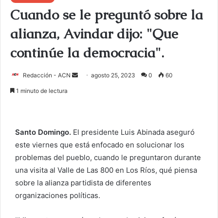
Cuando se le preguntó sobre la
alianza, Avindar dijo: "Que
continúe la democracia".
Redacción - ACN
E
agosto 25, 2023
0
60
n
1 minuto de lectura
v
i
a
Santo Domingo.
El presidente Luis Abinada aseguró
r
este viernes que está enfocado en solucionar los
u
problemas del pueblo, cuando le preguntaron durante
n
c
una visita al Valle de Las 800 en Los Ríos, qué piensa
o
sobre la alianza partidista de diferentes
r
organizaciones políticas.
r
e