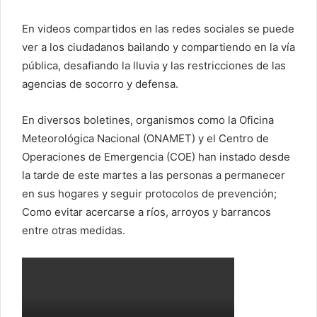
r
r
En videos compartidos en las redes sociales se puede
e
ver a los ciudadanos bailando y compartiendo en la vía
o
pública, desafiando la lluvia y las restricciones de las
e
agencias de socorro y defensa.
l
e
En diversos boletines, organismos como la Oficina
c
Meteorológica Nacional (ONAMET) y el Centro de
t
Operaciones de Emergencia (COE) han instado desde
r
la tarde de este martes a las personas a permanecer
ó
en sus hogares y seguir protocolos de prevención;
n
i
Como evitar acercarse a ríos, arroyos y barrancos
c
entre otras medidas.
o