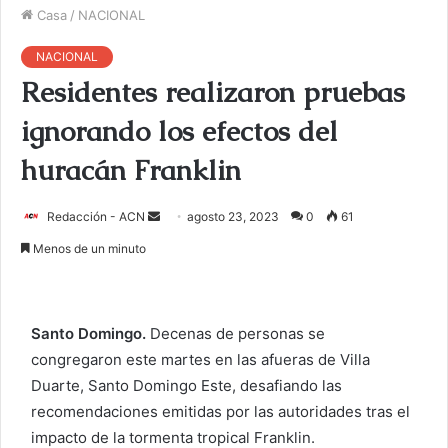
Casa
/
NACIONAL
NACIONAL
Residentes realizaron pruebas
ignorando los efectos del
huracán Franklin
Redacción - ACN
E
agosto 23, 2023
0
61
n
Menos de un minuto
v
i
a
Santo Domingo.
Decenas de personas se
r
congregaron este martes en las afueras de Villa
u
Duarte, Santo Domingo Este, desafiando las
n
c
recomendaciones emitidas por las autoridades tras el
o
impacto de la tormenta tropical Franklin.