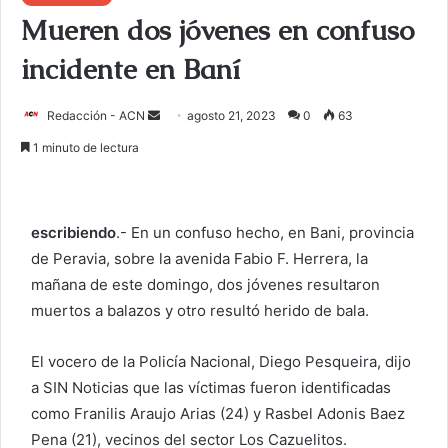
Mueren dos jóvenes en confuso
incidente en Baní
Redacción - ACN
E
agosto 21, 2023
0
63
n
1 minuto de lectura
v
i
a
escribiendo
.- En un confuso hecho, en Bani, provincia
r
de Peravia, sobre la avenida Fabio F. Herrera, la
u
mañana de este domingo, dos jóvenes resultaron
n
c
muertos a balazos y otro resultó herido de bala.
o
r
El vocero de la Policía Nacional, Diego Pesqueira, dijo
r
a SIN Noticias que las víctimas fueron identificadas
e
como Franilis Araujo Arias (24) y Rasbel Adonis Baez
o
Pena (21), vecinos del sector Los Cazuelitos.