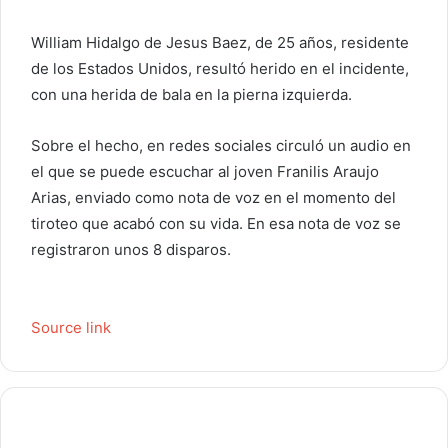
e
l
William Hidalgo de Jesus Baez, de 25 años, residente
e
de los Estados Unidos, resultó herido en el incidente,
c
con una herida de bala en la pierna izquierda.
t
r
Sobre el hecho, en redes sociales circuló un audio en
ó
el que se puede escuchar al joven Franilis Araujo
n
Arias, enviado como nota de voz en el momento del
i
c
tiroteo que acabó con su vida. En esa nota de voz se
o
registraron unos 8 disparos.
Source link