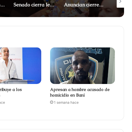
Apresan a tres por maniobras temerarias en motocicletas
Senado cierra legislatura con 122 leyes aprobadas
Anuncian cierres en el Malecón por Juegos Centroamericanos
ribuye a los
Apresan a hombre acusado de
s
homicidio en Baní
ace
1 semana hace