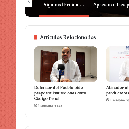
Razones por las que adolescentes cumplen prisión en RD
Sigmund Freund destaca avances en la modernización del Estado
Artículos Relacionados
Defensor del Pueblo pide
Abinader at
preparar instituciones ante
productore
Código Penal
1 semana h
1 semana hace