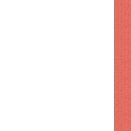
NACIONAL
1 semana hace
Apresan a tres por maniobr
motocicleta
 hace
1 semana hace
1 semana hace