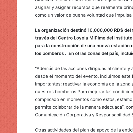
t
asignar y asignar recursos que realmente bri
r
como un valor de buena voluntad que impulsa l
ó
n
La organización destinó 10,000,000 RD$ del
i
través del Centro Loyola MiPime del Institut
c
para la construcción de una nueva estación d
o
los bomberos . .En otras zonas del país, inclu
“Además de las acciones dirigidas al cliente 
desde el momento del evento, incluimos este 
importantes: reactivar la economía de la zona 
nuestros bomberos Para mejorar las condicione
complicado en momentos como estos, estamos c
permite colaborar de la manera adecuada”, co
Comunicación Corporativa y Responsabilidad 
Otras actividades del plan de apoyo de la enti