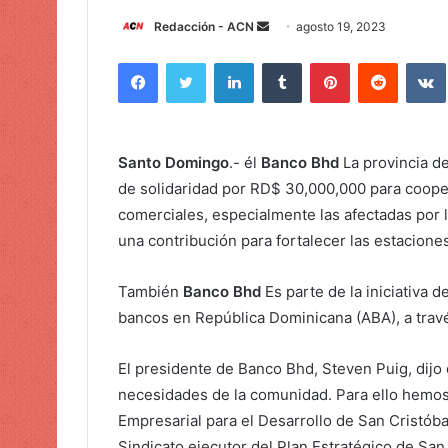
Redacción - ACN
E
agosto 19, 2023
n
Facebook
Twitter
LinkedIn
Tumblr
Pinterest
Reddit
VK
v
i
a
r
Santo Domingo
.- él
Banco Bhd
La provincia de
u
de solidaridad por RD$ 30,000,000 para coope
n
comerciales, especialmente las afectadas por l
c
una contribución para fortalecer las estacio
o
r
También
Banco Bhd
Es parte de la iniciativa 
r
e
bancos en República Dominicana (ABA), a travé
o
e
El presidente de Banco Bhd, Steven Puig, dijo
l
necesidades de la comunidad. Para ello hemos
e
Empresarial para el Desarrollo de San Cristóbal,
c
Sindicato ejecutor del Plan Estratégico de San 