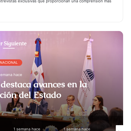
entrevistas exclusivas que proporcionan una comprensión más
r Siguiente
NACIONAL
semana hace
destaca avances en la
ción del Estado
1 semana hace
1 semana hace
1 semana