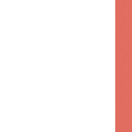
Turismo supervisa intervención en playa El Faro de SPM
Código Penal entra en vigor con 32 cambios
Ayuntamiento de SDE aumenta tarifas para publicidad exterior