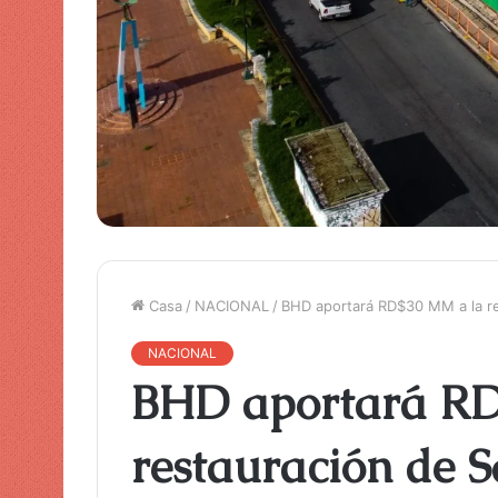
Casa
/
NACIONAL
/
BHD aportará RD$30 MM a la re
NACIONAL
BHD aportará RD
restauración de S