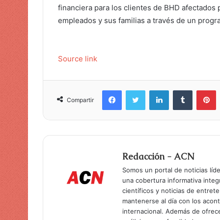
financiera para los clientes de BHD afectados p
empleados y sus familias a través de un progr
Source link
Facebook
Twitter
LinkedIn
Tumblr
Pinterest
Compartir
Redacción - ACN
Somos un portal de noticias líd
una cobertura informativa inte
científicos y noticias de entret
mantenerse al día con los acon
internacional. Además de ofrec