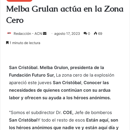
Melba Grulan actúa en la Zona
Cero
Redacción - ACN
E
agosto 17, 2023
0
69
n
1 minuto de lectura
v
i
a
San Cristóbal.
Melba Grulon, presidenta de la
r
Fundación Futuro Sur,
La zona cero de la explosión
u
apareció este jueves
San Cristóbal
,
Conocer las
n
c
necesidades de quienes continúan con su ardua
o
labor y ofrecen su ayuda a los héroes anónimos.
r
r
"Somos el subdirector Dr.
COE,
Jefe de bomberos
e
San Cristóbal
Y todo el resto de esos
Están aquí, son
o
los héroes anónimos que nadie ve y están aquí día y