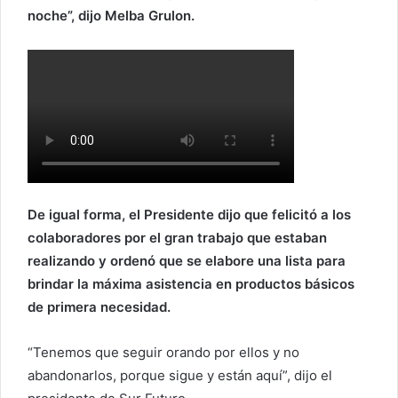
e
noche”, dijo Melba Grulon.
l
e
c
t
r
ó
n
i
c
De igual forma, el Presidente dijo que felicitó a los
o
colaboradores por el gran trabajo que estaban
realizando y ordenó que se elabore una lista para
brindar la máxima asistencia en productos básicos
de primera necesidad.
“Tenemos que seguir orando por ellos y no
abandonarlos, porque sigue y están aquí”, dijo el