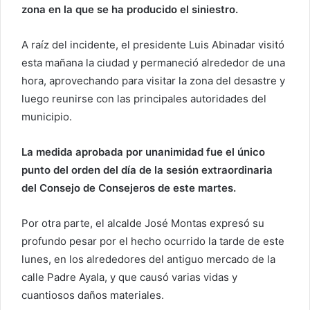
o
zona en la que se ha producido el siniestro.
r
r
A raíz del incidente, el presidente Luis Abinadar visitó
e
esta mañana la ciudad y permaneció alrededor de una
o
hora, aprovechando para visitar la zona del desastre y
e
luego reunirse con las principales autoridades del
l
municipio.
e
c
La medida aprobada por unanimidad fue el único
t
punto del orden del día de la sesión extraordinaria
r
del Consejo de Consejeros de este martes.
ó
n
Por otra parte, el alcalde José Montas expresó su
i
c
profundo pesar por el hecho ocurrido la tarde de este
o
lunes, en los alrededores del antiguo mercado de la
calle Padre Ayala, y que causó varias vidas y
cuantiosos daños materiales.