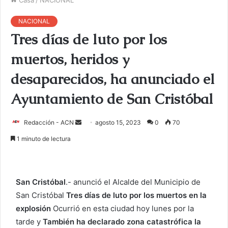
NACIONAL
Tres días de luto por los
muertos, heridos y
desaparecidos, ha anunciado el
Ayuntamiento de San Cristóbal
Redacción - ACN
E
agosto 15, 2023
0
70
n
1 minuto de lectura
v
i
a
San Cristóbal
.- anunció el Alcalde del Municipio de
r
San Cristóbal
Tres días de luto por los muertos en la
u
explosión
Ocurrió en esta ciudad hoy lunes por la
n
c
tarde y
También ha declarado zona catastrófica la