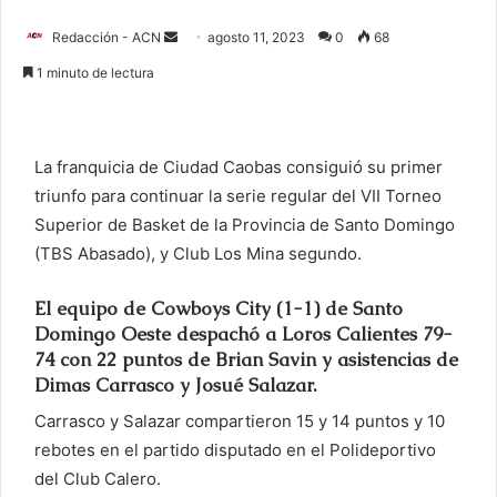
Redacción - ACN
E
agosto 11, 2023
0
68
n
1 minuto de lectura
v
i
a
La franquicia de Ciudad Caobas consiguió su primer
r
triunfo para continuar la serie regular del VII Torneo
u
Superior de Basket de la Provincia de Santo Domingo
n
c
(TBS Abasado), y Club Los Mina segundo.
o
r
El equipo de Cowboys City (1-1) de Santo
Domingo Oeste despachó a Loros Calientes 79-
r
74 con 22 puntos de Brian Savin y asistencias de
e
Dimas Carrasco y Josué Salazar.
o
e
Carrasco y Salazar compartieron 15 y 14 puntos y 10
l
rebotes en el partido disputado en el Polideportivo
e
del Club Calero.
c