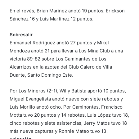
t
En el revés, Brian Marinez anotó 19 puntos, Erickson
r
Sánchez 16 y Luis Martínez 12 puntos.
ó
n
Sobresalir
i
Enmanuel Rodríguez anotó 27 puntos y Mikel
c
o
Mendoza anotó 21 para llevar a Los Mina Club a una
victoria 89-82 sobre Los Caminantes de Los
Alcarrizos en la azotea del Club Calero de Villa
Duarte, Santo Domingo Este.
Por Los Mineros (2-1), Willy Batista aportó 10 puntos,
Miguel Evangelista anotó nueve con siete rebotes y
Luis Morillo anotó ocho. Por Caminontes, Francisco
Motta tuvo 20 puntos y 14 rebotes, Luis López tuvo 18,
cinco rebotes y siete asistencias, Jerry Matos tuvo 18
más nueve capturas y Ronnie Mateo tuvo 13.