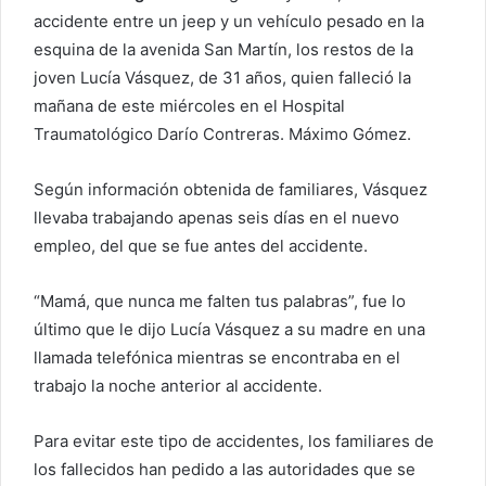
accidente entre un jeep y un vehículo pesado en la
u
esquina de la avenida San Martín, los restos de la
n
c
joven Lucía Vásquez, de 31 años, quien falleció la
o
mañana de este miércoles en el Hospital
r
Traumatológico Darío Contreras. Máximo Gómez.
r
e
Según información obtenida de familiares, Vásquez
o
llevaba trabajando apenas seis días en el nuevo
e
empleo, del que se fue antes del accidente.
l
e
“Mamá, que nunca me falten tus palabras”, fue lo
c
último que le dijo Lucía Vásquez a su madre en una
t
llamada telefónica mientras se encontraba en el
r
trabajo la noche anterior al accidente.
ó
n
Para evitar este tipo de accidentes, los familiares de
i
c
los fallecidos han pedido a las autoridades que se