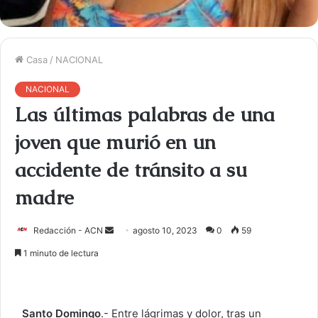
Casa
/
NACIONAL
NACIONAL
Las últimas palabras de una
joven que murió en un
accidente de tránsito a su
madre
Redacción - ACN
E
agosto 10, 2023
0
59
n
1 minuto de lectura
v
i
a
Santo Domingo
.- Entre lágrimas y dolor, tras un
r