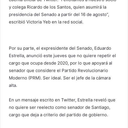
r
y colega Ricardo de los Santos, quien asumirá la
r
presidencia del Senado a partir del 16 de agosto”,
e
escribió Victoria Yeb en la red social.
o
e
l
e
Por su parte, el expresidente del Senado, Eduardo
c
Estrella, anunció este jueves que no quiere repetir el
t
cargo que ocupa desde 2020, por lo que apoyará al
r
senador que considere el Partido Revolucionario
ó
Moderno (PRM). Ser ideal. Ser el jefe de la cámara
n
alta.
i
c
En un mensaje escrito en Twitter, Estrella reveló que
o
no quiere ser reelecto como senador de Santiago,
cargo que deja a criterio del partido de gobierno.