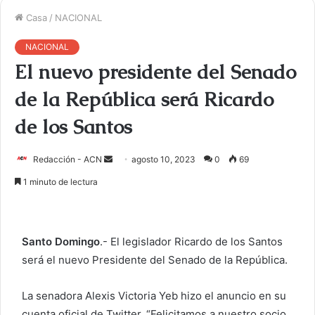
Casa
/
NACIONAL
NACIONAL
El nuevo presidente del Senado
de la República será Ricardo
de los Santos
Redacción - ACN
E
agosto 10, 2023
0
69
n
1 minuto de lectura
v
i
a
Santo Domingo
.- El legislador Ricardo de los Santos
r
será el nuevo Presidente del Senado de la República.
u
n
La senadora Alexis Victoria Yeb hizo el anuncio en su
c
o
cuenta oficial de Twitter. “Felicitamos a nuestro socio