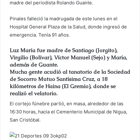
c
madre del periodista Rolando Guante.
o
r
Pinales falleció la madrugada de este lunes en el
r
Hospital General Plaza de la Salud, donde ingresó de
e
emergencia. Tenía 91 años.
o
e
Luz María fue madre de Santiago (Jorgito),
l
Virgilio (Bolívar), Víctor Manuel (Sejo) y María,
e
además de Guante.
c
Mucha gente acudió al tanatorio de la Sociedad
t
de Socorro Mutuo Santísima Cruz, a 18
r
kilómetros de Haina (El Gremio), donde se
ó
realizó el velatorio.
n
El cortejo fúnebre partió, en masa, alrededor de las
i
16:30 horas, hacia el Cementerio Municipal de Nigua,
c
San Cristóbal.
o