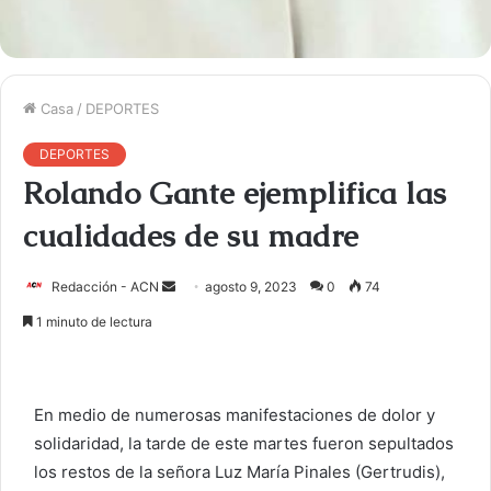
Casa
/
DEPORTES
DEPORTES
Rolando Gante ejemplifica las
cualidades de su madre
Redacción - ACN
E
agosto 9, 2023
0
74
n
1 minuto de lectura
v
i
a
En medio de numerosas manifestaciones de dolor y
r
solidaridad, la tarde de este martes fueron sepultados
u
los restos de la señora Luz María Pinales (Gertrudis),
n