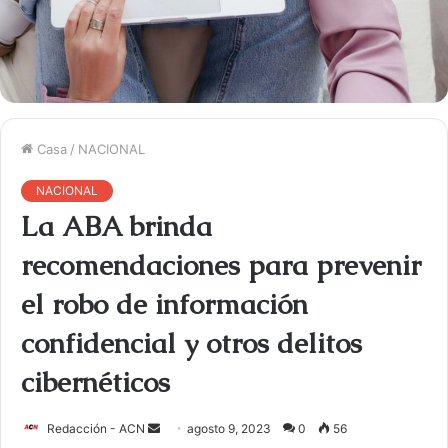
Casa
/
NACIONAL
NACIONAL
La ABA brinda
recomendaciones para prevenir
el robo de información
confidencial y otros delitos
cibernéticos
Redacción - ACN
E
agosto 9, 2023
0
56