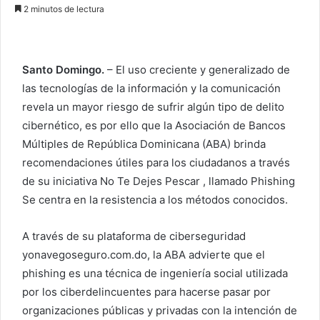
n
2 minutos de lectura
v
i
a
Santo Domingo.
– El uso creciente y generalizado de
r
las tecnologías de la información y la comunicación
u
revela un mayor riesgo de sufrir algún tipo de delito
n
c
cibernético, es por ello que la Asociación de Bancos
o
Múltiples de República Dominicana (ABA) brinda
r
recomendaciones útiles para los ciudadanos a través
r
de su iniciativa No Te Dejes Pescar , llamado Phishing
e
Se centra en la resistencia a los métodos conocidos.
o
e
A través de su plataforma de ciberseguridad
l
yonavegoseguro.com.do, la ABA advierte que el
e
phishing es una técnica de ingeniería social utilizada
c
por los ciberdelincuentes para hacerse pasar por
t
organizaciones públicas y privadas con la intención de
r