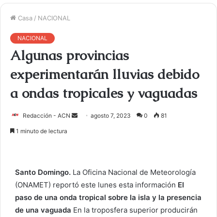
Casa
/
NACIONAL
NACIONAL
Algunas provincias
experimentarán lluvias debido
a ondas tropicales y vaguadas
Redacción - ACN
E
agosto 7, 2023
0
81
n
1 minuto de lectura
v
i
a
Santo Domingo.
La Oficina Nacional de Meteorología
r
(ONAMET) reportó este lunes esta información
El
u
paso de una onda tropical sobre la isla y la presencia
n
c
de una vaguada
En la troposfera superior producirán