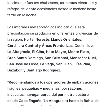
o
localmente fuertes chubascos, tormentas eléctricas y
r
ráfagas de viento ocasionales desde la mañana hasta
r
tarde en la noche.
e
o
Los informes meteorológicos indican que esta
e
precipitación se producirá en diferentes provincias de
l
la región:
Norte, Noreste, Llanos Orientales,
e
Cordillera Central y Áreas Fronterizas,
Que incluye:
c
La Altagracia, El Cibo, Hato Mayor, Monte Plata,
t
Gran Santo Domingo, San Cristóbal, Monseñor Nuel,
r
San José de Ocoa, La Vega, San Juan, Elías Pina,
ó
Dazabón y Santiago Rodríguez.
n
i
c
“Recomendamos a los operadores de embarcaciones
o
frágiles, pequeñas y medianas, por razones
inusuales, navegar cerca del perímetro costero
desde Cabo Engaño (La Altagracia) hasta la Bahía de