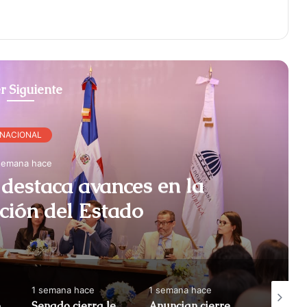
r Siguiente
NACIONAL
semana hace
destaca avances en la
ción del Estado
1 semana hace
1 semana hace
1 semana
Apresan a tres por maniobras temerarias en motocicletas
Senado cierra legislatura con 122 leyes aprobadas
Anuncian cierres en el Malecón por Juegos Centroamericanos