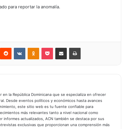
ado para reportar la anomalía.
Reddit
VKontakte
Odnoklassniki
Bolsillo
Compartir a través de Correo electrónico
Imprimir
er en la República Dominicana que se especializa en ofrecer
gral. Desde eventos políticos y económicos hasta avances
enimiento, este sitio web es tu fuente confiable para
tecimientos más relevantes tanto a nivel nacional como
er informes actualizados, ACN también se destaca por sus
entrevistas exclusivas que proporcionan una comprensión más