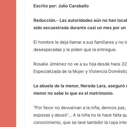
r
Escrito por: Julio Caraballo
u
n
Reducción.-
Las autoridades aún no han local
c
sido secuestrada durante casi un mes por un
o
r
El hombre le deja llamar a sus familiares y no 
r
desesperadas y le piden que la entregue.
e
o
e
Rosalie Jiménez no ve a su hija desde hace 22
l
Especializada de la Mujer y Violencia Doméstic
e
c
La abuela de la menor, Nereda Lara, aseguró q
t
menor no sabe lo que es el matrimonio.
r
ó
“Por favor no devuelvan a la niña, dennos paz,
n
esposas y abusó”… A la niña no le hace falta qu
i
conocimiento, que se lave también la ropa inter
c