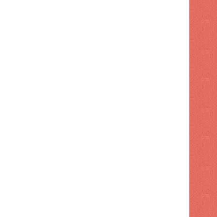
NACIONAL
1 semana hace
Apresan a tres por maniobr
motocicleta
 hace
1 semana hace
1 semana hace
Turismo supervisa intervención en playa El Faro de SPM
Código Penal entra en vigor con 32 cambios
Ayuntamiento de SDE aumenta tarifas para publicidad exterior