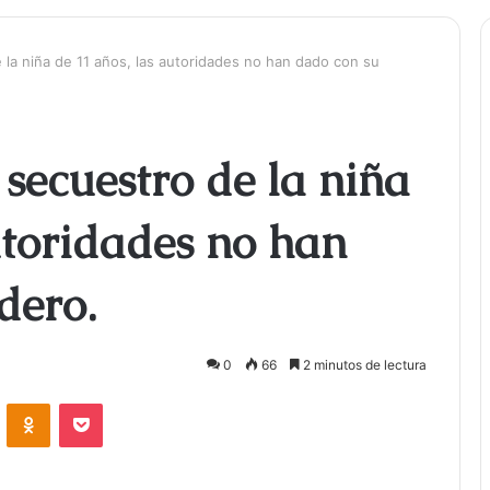
 la niña de 11 años, las autoridades no han dado con su
 secuestro de la niña
utoridades no han
dero.
0
66
2 minutos de lectura
ontakte
Odnoklassniki
Bolsillo