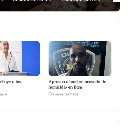
ribuye a los
Apresan a hombre acusado de
s
homicidio en Baní
hace
2 semanas hace