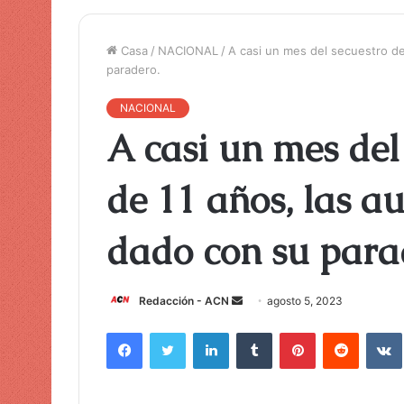
Casa
/
NACIONAL
/
A casi un mes del secuestro de
paradero.
NACIONAL
A casi un mes del
de 11 años, las a
dado con su para
Redacción - ACN
E
agosto 5, 2023
n
Facebook
Twitter
LinkedIn
Tumblr
Pinterest
Reddit
VK
v
i
a