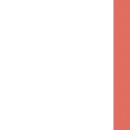
s hace
2 semanas hace
2 semanas hace
La democracia se puede perder en el silencio ACN
¿El apetito de RD es cero? (Me gusta) | ACN
Tobías Crespo acusó al gobierno de "engañar a la población" con préstamos con fines de seguridad vial