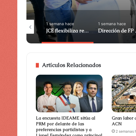
semana hace
1 semana hace
1 semana hace
La Asociación de Juristas insta al exfiscal a detener el proceso ACN
JCE flexibiliza renovación de cédula de identidad en algunos municipios ACN
Dirección de FP ret
Artículos Relacionados
La encuesta IDEAME sitúa al
Gran labor 
PRM por delante de las
ACN
preferencias partidistas y a
2 semanas 
Lionel Fernández como principal