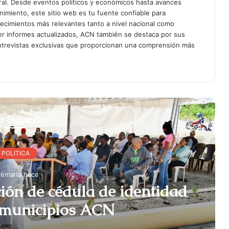
gral. Desde eventos políticos y económicos hasta avances
enimiento, este sitio web es tu fuente confiable para
tecimientos más relevantes tanto a nivel nacional como
er informes actualizados, ACN también se destaca por sus
entrevistas exclusivas que proporcionan una comprensión más
r Siguiente
POLITICA
semana hace
ción de cédula de identidad
en algunos municipios ACN