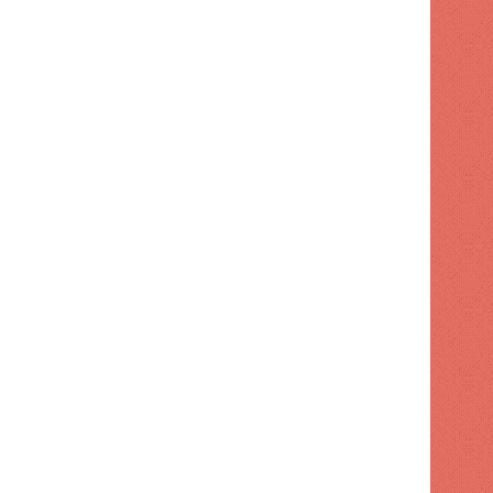
POLITICA
1 semana hace
Dirección de FP retiró apo