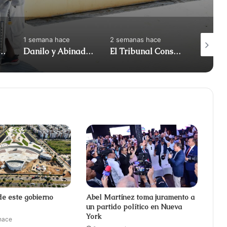
1 semana hace
2 semanas hace
2 semana
iró apoyo al diputado Gonzalo Castillo y anunció | ACN
Danilo y Abinadar: atrapados en su propia reforma (Me gusta) | ACN
El Tribunal Constitucional anuló el decreto sobre la venta de alcohol
de este gobierno
Abel Martínez toma juramento a
un partido político en Nueva
York
hace