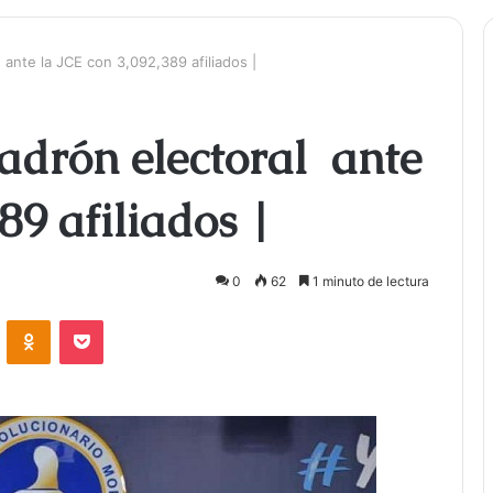
ante la JCE con 3,092,389 afiliados |
adrón electoral ante
89 afiliados |
0
62
1 minuto de lectura
ontakte
Odnoklassniki
Bolsillo