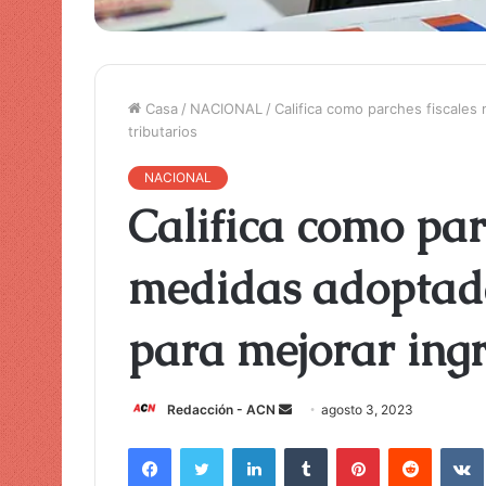
Casa
/
NACIONAL
/
Califica como parches fiscales
tributarios
NACIONAL
Califica como par
medidas adoptada
para mejorar ingr
Redacción - ACN
E
agosto 3, 2023
n
Facebook
Twitter
LinkedIn
Tumblr
Pinterest
Reddit
VK
v