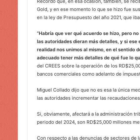
Recordó que, en esa ocasión, también, se reci
i
Gold, y en ese momento lo que se hizo fue sust
c
en la ley de Presupuesto del año 2021, que iban
o
“Habría que ver qué acuerdo se hizo, pero no 
las autoridades dieran más detalles, y si ese
realidad nos unimos al mismo, en el sentido d
adecuado tener más detalles de qué fue lo qu
del CREES sobre la operación de los RD$25,000
bancos comerciales como adelanto de impuest
Miguel Collado dijo que no es esa la única medi
las autoridades incrementar las recaudaciones
Si, obviamente, afectará a la administración tr
periodo del 2024, son RD$25,000 millones men
Con respecto a las denuncias de sectores de la