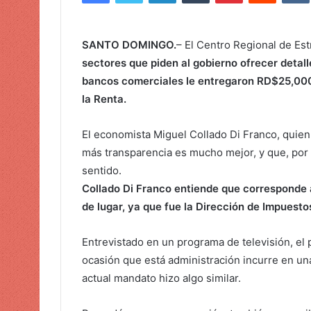
i
a
r
SANTO DOMINGO.
– El Centro Regional de Es
u
sectores que piden al gobierno ofrecer detall
n
bancos comerciales le entregaron RD$25,000
c
la Renta.
o
r
El economista Miguel Collado Di Franco, quien 
r
e
más transparencia es mucho mejor, y que, por l
o
sentido.
e
Collado Di Franco entiende que corresponde a
l
de lugar, ya que fue la Dirección de Impuesto
e
c
Entrevistado en un programa de televisión, el
t
ocasión que está administración incurre en una
r
actual mandato hizo algo similar.
ó
n