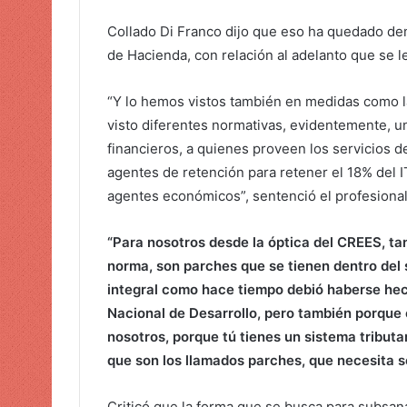
Collado Di Franco dijo que eso ha quedado dem
de Hacienda, con relación al adelanto que se l
“Y lo hemos vistos también en medidas como l
visto diferentes normativas, evidentemente, u
financieros, a quienes proveen los servicios d
agentes de retención para retener el 18% del I
agentes económicos”, sentenció el profesional
“Para nosotros desde la óptica del CREES, ta
norma, son parches que se tienen dentro del 
integral como hace tiempo debió haberse hech
Nacional de Desarrollo, pero también porque 
nosotros, porque tú tienes un sistema tribut
que son los llamados parches, que necesita s
Criticó que la forma que se busca para subsanar