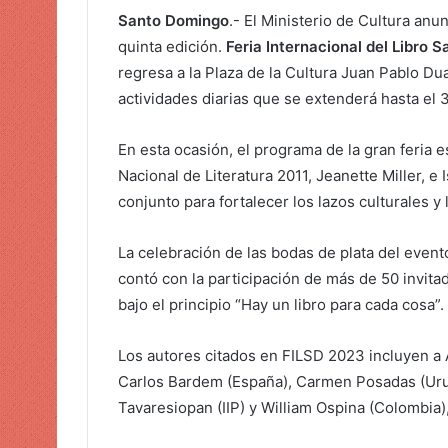
r
Santo Domingo
.- El Ministerio de Cultura anu
u
quinta edición.
Feria Internacional del Libro
n
regresa a la Plaza de la Cultura Juan Pablo Du
c
actividades diarias que se extenderá hasta el 
o
r
En esta ocasión, el programa de la gran feria 
r
e
Nacional de Literatura 2011, Jeanette Miller, e
o
conjunto para fortalecer los lazos culturales y 
e
l
La celebración de las bodas de plata del even
e
contó con la participación de más de 50 invita
c
bajo el principio “Hay un libro para cada cosa”.
t
r
Los autores citados en FILSD 2023 incluyen a A
ó
Carlos Bardem (España), Carmen Posadas (Urug
n
Tavaresiopan (IIP) y William Ospina (Colombia),
i
c