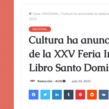
Casa
/
NACIONAL
/
Cultura ha anunciado la celebr
2023
NACIONAL
Cultura ha anunc
de la XXV Feria I
Libro Santo Domi
Redacción - ACN
E
julio 24, 2023
n
Facebook
Twitter
LinkedIn
Tumblr
Pinterest
Reddit
VK
v
i
a