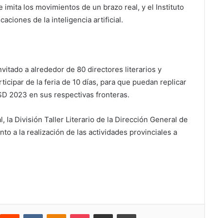
imita los movimientos de un brazo real, y el Instituto
ciones de la inteligencia artificial.
nvitado a alrededor de 80 directores literarios y
rticipar de la feria de 10 días, para que puedan replicar
SD 2023 en sus respectivas fronteras.
, la División Taller Literario de la Dirección General de
to a la realización de las actividades provinciales a
Reddit
VKontakte
Odnoklassniki
Bolsillo
Compartir a través de Correo electrónico
Imprimir