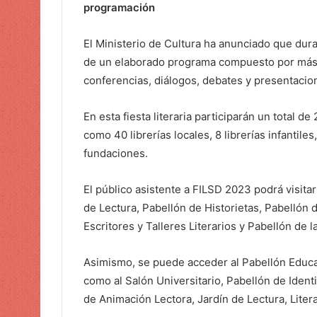
programación
o
El Ministerio de Cultura ha anunciado que duran
de un elaborado programa compuesto por más de
conferencias, diálogos, debates y presentacion
En esta fiesta literaria participarán un total d
como 40 librerías locales, 8 librerías infantil
fundaciones.
El público asistente a FILSD 2023 podrá visita
de Lectura, Pabellón de Historietas, Pabellón d
Escritores y Talleres Literarios y Pabellón de 
Asimismo, se puede acceder al Pabellón Educat
como al Salón Universitario, Pabellón de Ident
de Animación Lectora, Jardín de Lectura, Litera