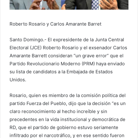
e
o
e
Roberto Rosario y Carlos Amarante Barret
l
e
Santo Domingo.- El expresidente de la Junta Central
c
Electoral (JCE) Roberto Rosario y el exsenador Carlos
t
Amarante Barrett consideran “un grave error” que el
r
Partido Revolucionario Moderno (PRM) haya enviado
ó
su lista de candidatos a la Embajada de Estados
n
i
Unidos.
c
o
Rosario, quien es miembro de la comisión política del
partido Fuerza del Pueblo, dijo que la decisión “es un
claro reconocimiento al hecho increíble y sin
precedentes en la vida institucional y democrática de
RD, que el partido de gobierno estuvo seriamente
infiltrado por el narcotráfico, y en ese sentido fueron