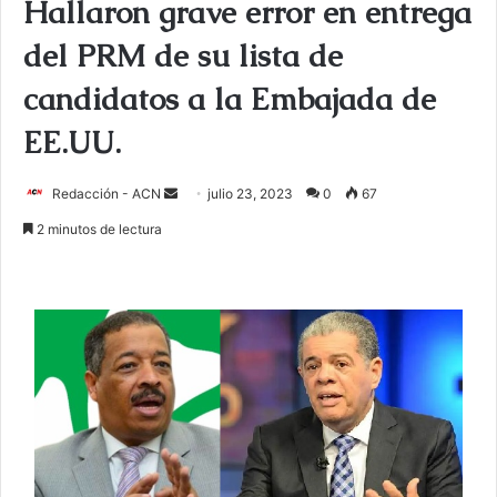
Hallaron grave error en entrega
del PRM de su lista de
candidatos a la Embajada de
EE.UU.
Redacción - ACN
E
julio 23, 2023
0
67
n
2 minutos de lectura
v
i
a
r
u
n
c
o
r
r