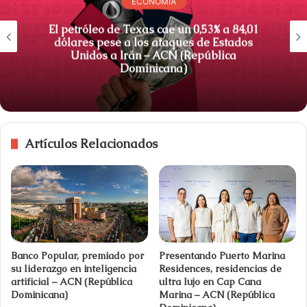
ECONOMÍA
El petróleo de Texas cae un 0,53% a 84,01
dólares pese a los ataques de Estados
Unidos a Irán – ACN (República
Dominicana)
Artículos Relacionados
Banco Popular, premiado por
Presentando Puerto Marina
su liderazgo en inteligencia
Residences, residencias de
artificial – ACN (República
ultra lujo en Cap Cana
Dominicana)
Marina – ACN (República