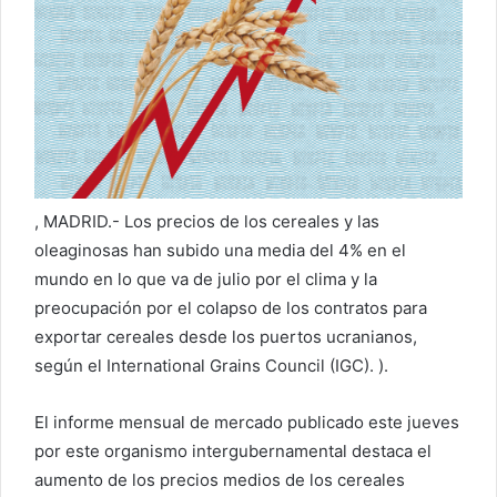
u
n
c
o
r
r
e
o
e
, MADRID.- Los precios de los cereales y las
l
oleaginosas han subido una media del 4% en el
e
mundo en lo que va de julio por el clima y la
c
preocupación por el colapso de los contratos para
t
exportar cereales desde los puertos ucranianos,
r
según el International Grains Council (IGC). ).
ó
n
El informe mensual de mercado publicado este jueves
i
por este organismo intergubernamental destaca el
c
aumento de los precios medios de los cereales
o