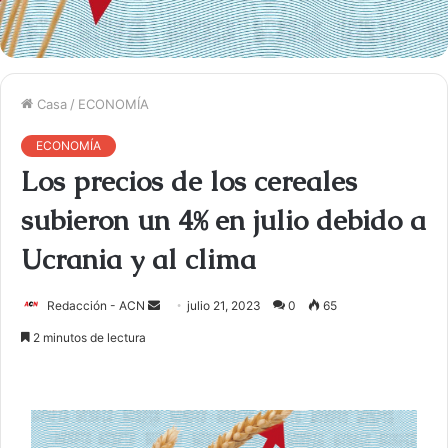
Casa
/
ECONOMÍA
ECONOMÍA
Los precios de los cereales
subieron un 4% en julio debido a
Ucrania y al clima
Redacción - ACN
E
julio 21, 2023
0
65
n
2 minutos de lectura
v
i
a
r