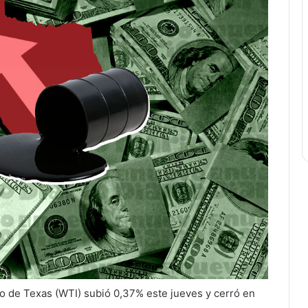
io de Texas (WTI) subió 0,37% este jueves y cerró en