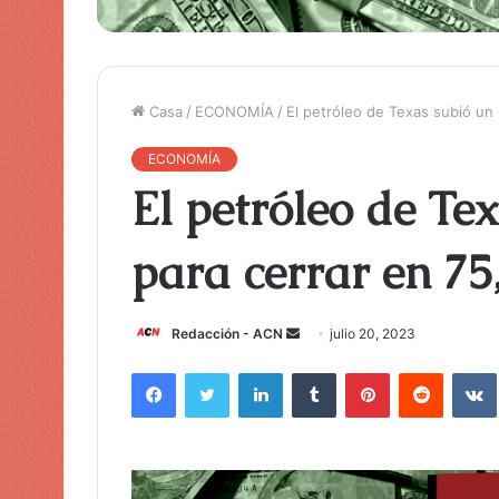
Casa
/
ECONOMÍA
/
El petróleo de Texas subió un 
ECONOMÍA
El petróleo de Te
para cerrar en 75,
Redacción - ACN
E
julio 20, 2023
n
Facebook
Twitter
LinkedIn
Tumblr
Pinterest
Reddit
VK
v
i
a
r
u