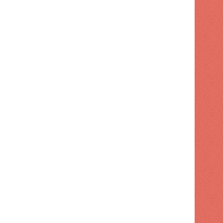
ECONOMÍA
1 semana hace
RD reafirma su liderazgo 
inversión, atrayendo US$3.276
– ACN (República Do
 hace
1 semana hace
1 semana hace
Banco Popular presentó al Ministro de Trabajo el programa de formación e innovación digital y su infraestructura tecnológica
Los precios del petróleo de Texas suben un 6,5% ante una nueva escalada del conflicto en Oriente Medio – ACN (República Dominicana)
Copimecom exige mejores condiciones para que las MiPymes participen del crecimiento de la construcción – ACN (República Dominicana)