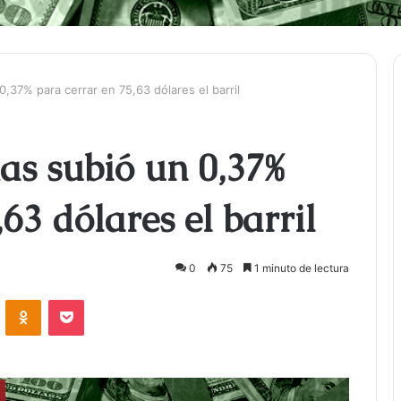
0,37% para cerrar en 75,63 dólares el barril
xas subió un 0,37%
63 dólares el barril
0
75
1 minuto de lectura
ontakte
Odnoklassniki
Bolsillo