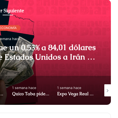
r Siguiente
ECONOMÍA
semana hace
ae un 0,53% a 84,01 dólares
e Estados Unidos a Irán –
ica Dominicana)
1 semana hace
1 semana hace
1 semana
o como destino de inversión, atrayendo US$3.276,5 millones en IED – ACN (República Dominicana)
Quico Taba pide suspender cambios en operaciones de juego hasta que se apruebe nueva ley – ACN (República Dominicana)
Expo Vega Real 2026 abre sus puertas con más de 150 empresas y convoca a consejo de gobierno – ACN (República Dominicana)