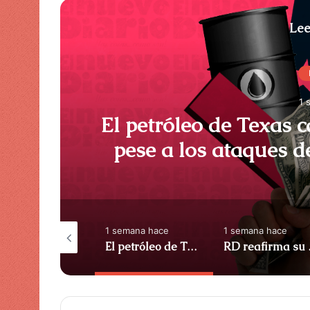
Lee
1 
El petróleo de Texas c
pese a los ataques d
ACN (Repúbl
semana hace
1 semana hace
1 semana hace
Banreservas y banco popular solucionan desafíos y oportunidades para el sistema financiero nacional – ACN (República Dominicana)
El petróleo de Texas cae un 0,53% a 84,01 dólares pese a los ataques de Estados Unidos a Irán – ACN (República Dominicana)
RD reafirma su liderazg