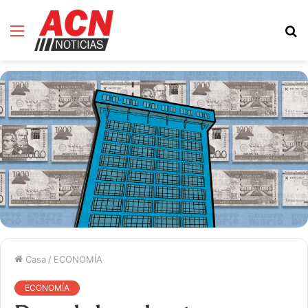
Menú
B
d
Casa
/
ECONOMÍA
ECONOMÍA