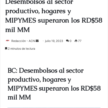
Desembolsos al sector
productivo, hogares y
MIPYMES superaron los RD$58
mil MM
Redacción - ACN
E
julio 19, 2023
0
77
n
2 minutos de lectura
v
i
a
BC: Desembolsos al sector
r
u
productivo, hogares y
n
MIPYMES superaron los RD$58
c
o
mil MM
r
r