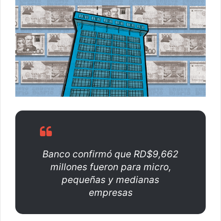
e
o
e
l
e
c
t
r
ó
n
i
c
o
Banco confirmó que RD$9,662
millones fueron para micro,
pequeñas y medianas
empresas