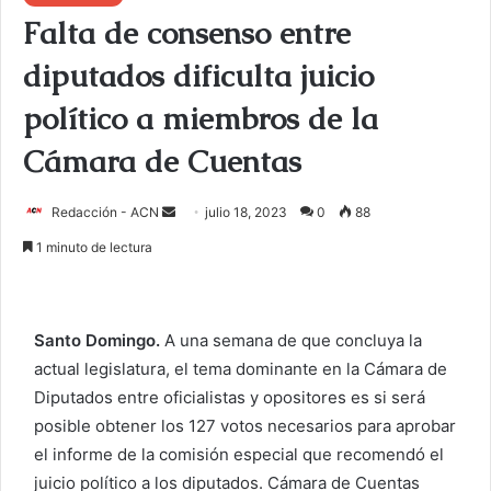
Falta de consenso entre
diputados dificulta juicio
político a miembros de la
Cámara de Cuentas
Redacción - ACN
E
julio 18, 2023
0
88
n
1 minuto de lectura
v
i
a
Santo Domingo.
A una semana de que concluya la
r
actual legislatura, el tema dominante en la Cámara de
u
Diputados entre oficialistas y opositores es si será
n
c
posible obtener los 127 votos necesarios para aprobar
o
el informe de la comisión especial que recomendó el
r
juicio político a los diputados. Cámara de Cuentas