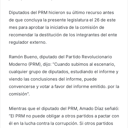
r
e
Diputados del PRM hicieron su último recurso antes
o
de que concluya la presente legislatura el 26 de este
e
mes para aprobar la iniciativa de la comisión de
l
recomendar la destitución de los integrantes del ente
e
regulador externo.
c
t
Ramón Bueno, diputado del Partido Revolucionario
r
Moderno (PRM), dijo: “Cuando subimos al escenario,
ó
cualquier grupo de diputados, estudiando el informe y
n
i
viendo las conclusiones del informe, puede
c
convencerse y votar a favor del informe emitido. por la
o
comisión".
Mientras que el diputado del PRM, Amado Díaz señaló:
“El PRM no puede obligar a otros partidos a pactar con
él en la lucha contra la corrupción. Si otros partidos