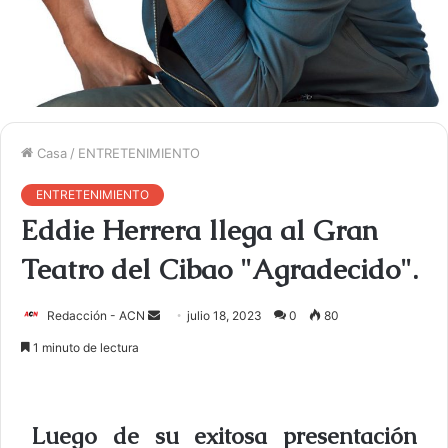
Casa
/
ENTRETENIMIENTO
ENTRETENIMIENTO
Eddie Herrera llega al Gran
Teatro del Cibao "Agradecido".
Redacción - ACN
E
julio 18, 2023
0
80
n
1 minuto de lectura
v
i
a
Luego de su exitosa presentación
r