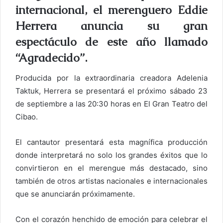
u
internacional, el merenguero Eddie
n
Herrera anuncia su gran
c
espectáculo de este año llamado
o
r
“Agradecido”.
r
Producida por la extraordinaria creadora Adelenia
e
o
Taktuk, Herrera se presentará el próximo sábado 23
e
de septiembre a las 20:30 horas en El Gran Teatro del
l
Cibao.
e
c
El cantautor presentará esta magnífica producción
t
donde interpretará no solo los grandes éxitos que lo
r
convirtieron en el merengue más destacado, sino
ó
también de otros artistas nacionales e internacionales
n
que se anunciarán próximamente.
i
c
Con el corazón henchido de emoción para celebrar el
o