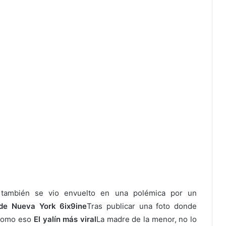
o también se vio envuelto en una polémica por un
de Nueva York 6ix9ine
Tras publicar una foto donde
 como eso
El yalín más viral
La madre de la menor, no lo