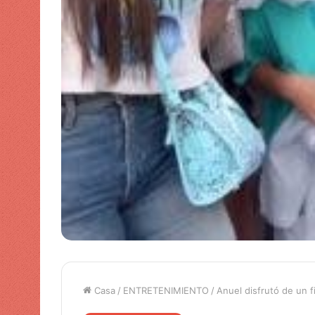
Casa
/
ENTRETENIMIENTO
/
Anuel disfrutó de un 