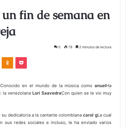
 un fin de semana en
eja
0
78
2 minutos de lectura
ontakte
Odnoklassniki
Bolsillo
o
Conocido en el mundo de la música como
anuel
Ha
a: la venezolana
Lori Saavedra
Con quien se le vio muy
r su dedicatoria a la cantante colombiana
carol g
La cual
n sus redes sociales e incluso, le ha enviado varios