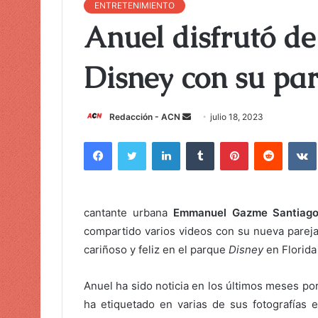
ENTRETENIMIENTO
Anuel disfrutó de
Disney con su par
Redacción - ACN
E
julio 18, 2023
n
Facebook
Twitter
LinkedIn
Tumblr
Pinterest
Reddit
VK
v
i
a
r
cantante urbana
Emmanuel Gazme Santiag
u
compartido varios videos con su nueva parej
n
cariñoso y feliz en el parque
Disney
en Florida
c
o
Anuel ha sido noticia en los últimos meses po
r
ha etiquetado en varias de sus fotografías e
r