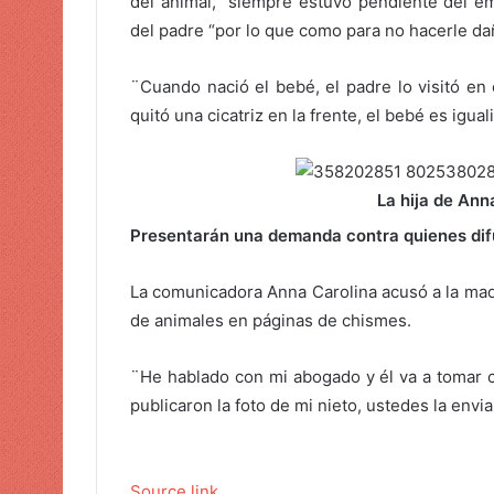
del animal, “siempre estuvo pendiente del e
del padre “por lo que como para no hacerle daño
¨Cuando nació el bebé, el padre lo visitó en 
quitó una cicatriz en la frente, el bebé es igual
La hija de Anna
Presentarán una demanda contra quienes difu
La comunicadora Anna Carolina acusó a la madr
de animales en páginas de chismes.
¨He hablado con mi abogado y él va a tomar c
publicaron la foto de mi nieto, ustedes la envi
Source link