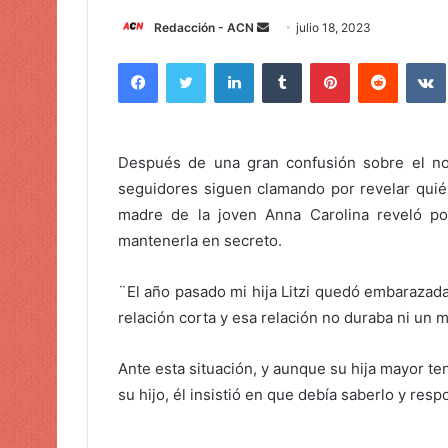
Redacción - ACN
E
julio 18, 2023
n
Facebook
Twitter
LinkedIn
Tumblr
Pinterest
Reddit
VK
v
i
a
r
Después de una gran confusión sobre el no
u
seguidores siguen clamando por revelar quién 
n
madre de la joven Anna Carolina reveló po
c
mantenerla en secreto.
o
r
¨El año pasado mi hija Litzi quedó embarazada
r
e
relación corta y esa relación no duraba ni un 
o
e
Ante esta situación, y aunque su hija mayor t
l
su hijo, él insistió en que debía saberlo y resp
e
c