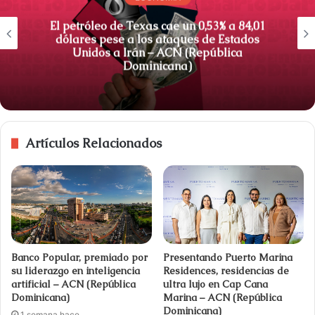
El petróleo de Texas cae un 0,53% a 84,01
dólares pese a los ataques de Estados
Unidos a Irán – ACN (República
Dominicana)
Artículos Relacionados
Banco Popular, premiado por
Presentando Puerto Marina
su liderazgo en inteligencia
Residences, residencias de
artificial – ACN (República
ultra lujo en Cap Cana
Dominicana)
Marina – ACN (República
Dominicana)
1 semana hace