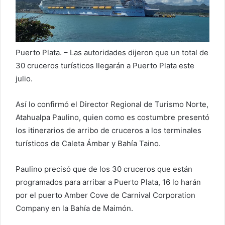
e
l
e
c
t
Puerto Plata. – Las autoridades dijeron que un total de
r
30 cruceros turísticos llegarán a Puerto Plata este
ó
julio.
n
i
Así lo confirmó el Director Regional de Turismo Norte,
c
Atahualpa Paulino, quien como es costumbre presentó
o
los itinerarios de arribo de cruceros a los terminales
turísticos de Caleta Ámbar y Bahía Taino.
Paulino precisó que de los 30 cruceros que están
programados para arribar a Puerto Plata, 16 lo harán
por el puerto Amber Cove de Carnival Corporation
Company en la Bahía de Maimón.