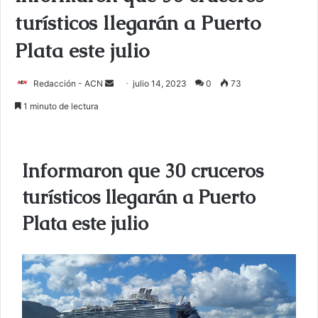
turísticos llegarán a Puerto
Plata este julio
Redacción - ACN
E
julio 14, 2023
0
73
n
1 minuto de lectura
v
i
a
Informaron que 30 cruceros
r
u
turísticos llegarán a Puerto
n
Plata este julio
c
o
r
r
e
o