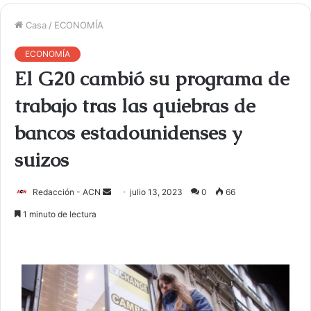
Casa
/
ECONOMÍA
ECONOMÍA
El G20 cambió su programa de
trabajo tras las quiebras de
bancos estadounidenses y
suizos
Redacción - ACN
E
julio 13, 2023
0
66
n
1 minuto de lectura
v
i
a
r
u
n