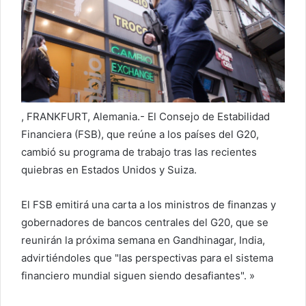
c
o
r
r
e
o
e
, FRANKFURT, Alemania.- El Consejo de Estabilidad
l
Financiera (FSB), que reúne a los países del G20,
e
cambió su programa de trabajo tras las recientes
c
quiebras en Estados Unidos y Suiza.
t
r
El FSB emitirá una carta a los ministros de finanzas y
ó
gobernadores de bancos centrales del G20, que se
n
reunirán la próxima semana en Gandhinagar, India,
i
advirtiéndoles que "las perspectivas para el sistema
c
financiero mundial siguen siendo desafiantes". »
o