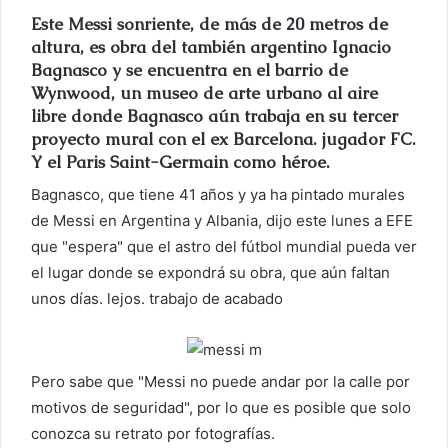
r
Este Messi sonriente, de más de 20 metros de
e
altura, es obra del también argentino Ignacio
o
Bagnasco y se encuentra en el barrio de
Wynwood, un museo de arte urbano al aire
e
libre donde Bagnasco aún trabaja en su tercer
l
proyecto mural con el ex Barcelona. jugador FC.
e
Y el Paris Saint-Germain como héroe.
c
t
Bagnasco, que tiene 41 años y ya ha pintado murales
r
de Messi en Argentina y Albania, dijo este lunes a EFE
ó
que "espera" que el astro del fútbol mundial pueda ver
n
el lugar donde se expondrá su obra, que aún faltan
i
unos días. lejos. trabajo de acabado
c
o
Pero sabe que "Messi no puede andar por la calle por
motivos de seguridad", por lo que es posible que solo
conozca su retrato por fotografías.