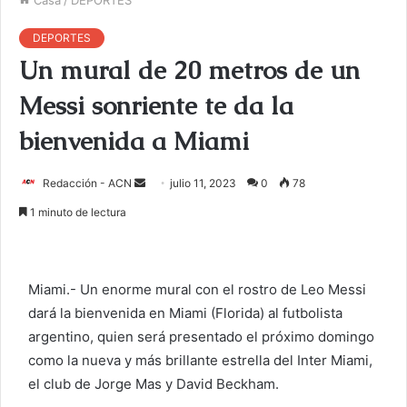
DEPORTES
Un mural de 20 metros de un
Messi sonriente te da la
bienvenida a Miami
Redacción - ACN
E
julio 11, 2023
0
78
n
1 minuto de lectura
v
i
a
Miami.- Un enorme mural con el rostro de Leo Messi
r
dará la bienvenida en Miami (Florida) al futbolista
u
argentino, quien será presentado el próximo domingo
n
c
como la nueva y más brillante estrella del Inter Miami,
o
el club de Jorge Mas y David Beckham.
r