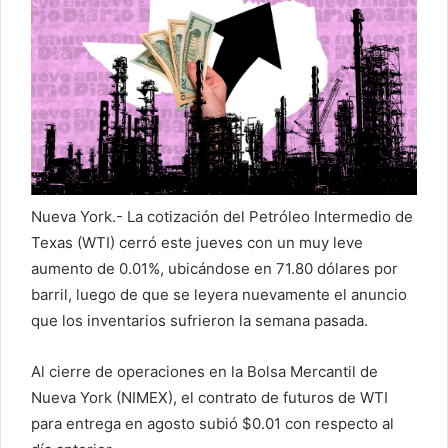
e
o
e
l
e
c
t
r
ó
Nueva York.- La cotización del Petróleo Intermedio de
n
Texas (WTI) cerró este jueves con un muy leve
i
aumento de 0.01%, ubicándose en 71.80 dólares por
c
barril, luego de que se leyera nuevamente el anuncio
o
que los inventarios sufrieron la semana pasada.
Al cierre de operaciones en la Bolsa Mercantil de
Nueva York (NIMEX), el contrato de futuros de WTI
para entrega en agosto subió $0.01 con respecto al