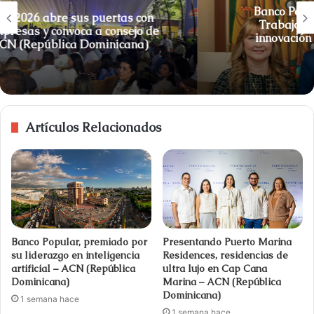
Banco Popular presentó al Ministro de
Trabajo el programa de formación e
innovación digital y su infraestructura
tecnológica
Artículos Relacionados
Banco Popular, premiado por
Presentando Puerto Marina
su liderazgo en inteligencia
Residences, residencias de
artificial – ACN (República
ultra lujo en Cap Cana
Dominicana)
Marina – ACN (República
Dominicana)
1 semana hace
1 semana hace