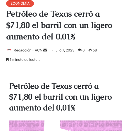
ECONOMÍA
Petróleo de Texas cerró a
$71,80 el barril con un ligero
aumento del 0,01%
Redacción - ACN
E
julio 7, 2023
0
58
n
1 minuto de lectura
v
i
a
Petróleo de Texas cerró a
r
u
$71,80 el barril con un ligero
n
aumento del 0,01%
c
o
r
r