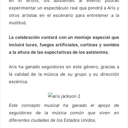
en El Bronx, los asistentes al evento podrán
e
experimentar un espectáculo real que pondrá a Aris y
o
otros artistas en el escenario para entretener a la
e
multitud.
l
e
La celebración contará con un montaje especial que
c
incluirá luces, fuegos artificiales, cortinas y sonidos
t
a la altura de las expectativas de los asistentes.
r
ó
Aris ha ganado seguidores en este género, gracias a
n
la calidad de la música de su grupo y su dirección
i
c
escénica.
o
Este concepto musical ha ganado el apoyo de
seguidores de la música común que viven en
diferentes ciudades de los Estados Unidos.