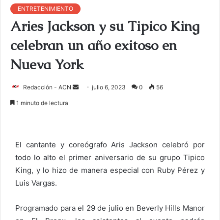
ENTRETENIMIENTO
Aries Jackson y su Tipico King
celebran un año exitoso en
Nueva York
Redacción - ACN
E
julio 6, 2023
0
56
n
1 minuto de lectura
v
i
a
El cantante y coreógrafo Aris Jackson celebró por
r
todo lo alto el primer aniversario de su grupo Tipico
u
King, y lo hizo de manera especial con Ruby Pérez y
n
c
Luis Vargas.
o
r
Programado para el 29 de julio en Beverly Hills Manor
r