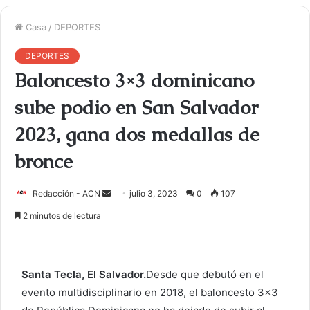
Casa
/
DEPORTES
DEPORTES
Baloncesto 3×3 dominicano
sube podio en San Salvador
2023, gana dos medallas de
bronce
Redacción - ACN
E
julio 3, 2023
0
107
n
2 minutos de lectura
v
i
a
Santa Tecla, El Salvador.
Desde que debutó en el
r
evento multidisciplinario en 2018, el baloncesto 3×3
u
n