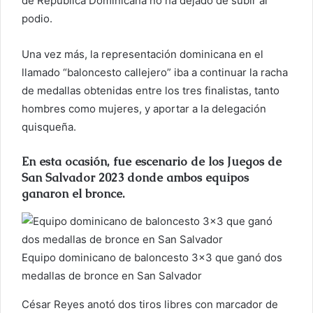
de República Dominicana no ha dejado de subir al
c
podio.
o
r
Una vez más, la representación dominicana en el
r
llamado “baloncesto callejero” iba a continuar la racha
e
de medallas obtenidas entre los tres finalistas, tanto
o
hombres como mujeres, y aportar a la delegación
e
quisqueña.
l
e
En esta ocasión, fue escenario de los Juegos de
c
San Salvador 2023 donde ambos equipos
t
ganaron el bronce.
r
ó
n
i
Equipo dominicano de baloncesto 3×3 que ganó dos
c
medallas de bronce en San Salvador
o
César Reyes anotó dos tiros libres con marcador de